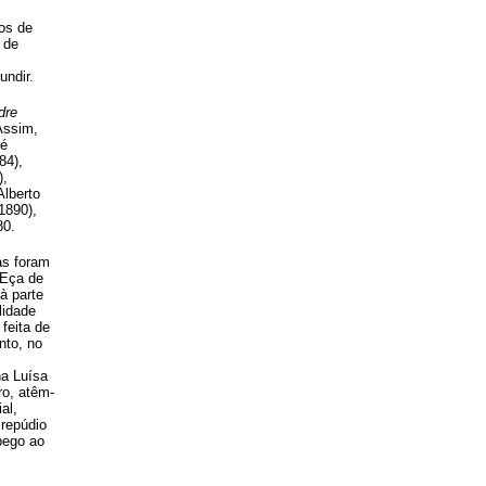
os de
 de
undir.
dre
Assim,
sé
84),
),
Alberto
 1890),
80.
as foram
 Eça de
à parte
lidade
feita de
nto, no
na Luísa
ro, atêm-
al,
 repúdio
apego ao