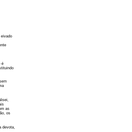
 eivado
ente
o é
tituindo
 sem
uma
isei,
ais
com as
ão, os
a devota,