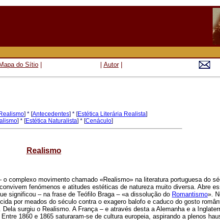
Mapa do Sítio
|
|
Autor
|
 Realismo
] * [
Antecedentes
] * [
Estética Literária Realista
]
ealismo
] * [
Estética Naturalista
] * [
Cenáculo
]
Realismo
r – o complexo movimento chamado «Realismo» na literatura portuguesa do sé
e convivem fenómenos e atitudes estéticas de natureza muito diversa. Abre e
 que significou – na frase de Teófilo Braga – «a dissolução do
Romantismo
». N
scida por meados do século contra o exagero balofo e caduco do gosto românt
 Dela surgiu o Realismo. A França – e através desta a Alemanha e a Inglaterr
ã. Entre 1860 e 1865 saturaram-se de cultura europeia, aspirando a plenos hau