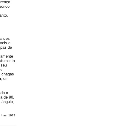
urenço
eórico
anto,
mances
veis e
apaz de
iramente
turalista
 seu
as
s chagas
r, em
ado o
da de 90.
o ângulo,
inhas, 1979