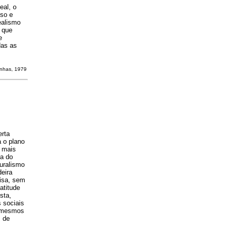
eal, o
oso e
ealismo
m que
e
das as
inhas, 1979
erta
a o plano
, mais
ca do
turalismo
eira
uisa, sem
atitude
sta,
 sociais
s mesmos
s de