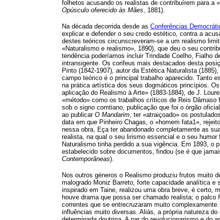
folhetos acusando os realistas de contribuírem para a 
Opúsculo oferecido às Mães
, 1881).
Na década decorrida desde as
Conferências Democráti
explicar e defender o seu credo estético, contra a acu
destes teóricos circunscreveram-se a um realismo limit
«Naturalismo e realismo», 1890), que deu o seu contrib
tendência poderíamos incluir Trindade Coelho, Fialho 
intransigente. Os corifeus mais destacados desta posi
Pinto (1842-1907), autor da Estética Naturalista (1885
campo teórico é o principal trabalho aparecido. Tanto 
na prática artística dos seus dogmáticos princípios.
aplicação do Realismo à Arte» (1883-1884), de J. Loure
«método» como os trabalhos críticos de Reis Dâmaso 
sob o signo comtiano, publicação que foi o órgão oficia
ao publicar
O Mandarim
, ter «atraiçoado» os postulad
data em que Pinheiro Chagas, o «homem fata1», rejeit
nessa obra, Eça ter abandonado completamente as suas 
realista, na qual o seu lirismo essencial e o seu hum
Naturalismo tinha perdido a sua vigência. Em 1893, o 
estabelecido sobre documentos, findou (se é que jamais
Contemporâneas
).
Nos outros géneros o Realismo produziu frutos muito d
malogrado Moniz Barreto, forte capacidade analítica e s
inspirado em Taine, realizou uma obra breve, é certo, 
houve drama que possa ser chamado realista; o palco f
correntes que se entrecruzaram muito complexamente. A
influências muito diversas. Aliás, a própria natureza d
determinada doutrina. A par do revolucionarismo e do 