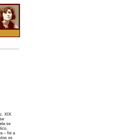
c. XIX.
sse
ela se
ico,
a – foi a
stos os