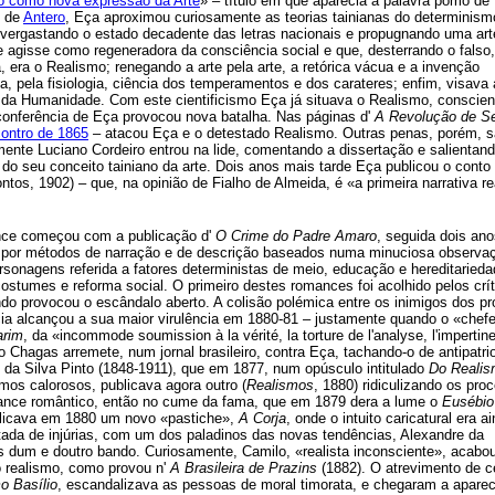
o como nova expressão da Arte
» – título em que aparecia a palavra pomo de
o de
Antero
, Eça aproximou curiosamente as teorias tainianas do determinism
 vergastando o estado decadente das letras nacionais e propugnando uma art
 agisse como regeneradora da consciência social e que, desterrando o falso,
a, era o Realismo; renegando a arte pela arte, a retórica vácua e a invenção
, pela fisiologia, ciência dos temperamentos e dos carateres; enfim, visava 
 da Humanidade. Com este cientificismo Eça já situava o Realismo, conscien
conferência de Eça provocou nova batalha. Nas páginas d'
A Revolução de S
contro de 1865
– atacou Eça e o detestado Realismo. Outras penas, porém, 
ente Luciano Cordeiro entrou na lide, comentando a dissertação e salientand
r do seu conceito tainiano da arte. Dois anos mais tarde Eça publicou o conto
os, 1902) – que, na opinião de Fialho de Almeida, é «a primeira narrativa re
nce começou com a publicação d'
O Crime do Padre Amaro
, seguida dois an
 por métodos de narração e de descrição baseados numa minuciosa observa
rsonagens referida a fatores deterministas de meio, educação e hereditarieda
costumes e reforma social. O primeiro destes romances foi acolhido pelos crí
ndo provocou o escândalo aberto. A colisão polémica entre os inimigos dos p
ia alcançou a sua maior virulência em 1880-81 – justamente quando o «chef
rim
, da «incommode soumission à la vérité, la torture de l'analyse, l'impertin
o Chagas arremete, num jornal brasileiro, contra Eça, tachando-o de antipatrio
da Silva Pinto (1848-1911), que em 1877, num opúsculo intitulado
Do Realis
rmos calorosos, publicava agora outro (
Realismos
, 1880) ridiculizando os pro
mance romântico, então no cume da fama, que em 1879 dera a lume o
Eusébio
publicava em 1880 um novo «pastiche»,
A Corja
, onde o intuito caricatural era a
ltada de injúrias, com um dos paladinos das novas tendências, Alexandre da
 dum e doutro bando. Curiosamente, Camilo, «realista inconsciente», acabou
o realismo, como provou n'
A Brasileira de Prazins
(1882). O atrevimento de c
o Basílio
, escandalizava as pessoas de moral timorata, e chegaram a aparec