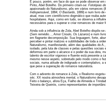
É pouco, porém, em face do que se pode observar em r
Pinto, Abel Botelho. Do primeiro citam-se:
Fototipias d
apaixonado do Naturalismo, pôs em vários romances (
Indispensável
, 1884;
O Bastardo
, 1889) e num livro de 
atual, mas com cientificismo dogmático que rouba auten
hospitalares. Aqui, como em tudo, se observa a influênc
necessários para o superar e criar romances de maior 
Ainda sob a influência de Zola, Abel Botelho dispôs-se 
(
Sem remédio
..., Amor Crioulo,
Os Lázaros
) e num livr
em flagrante decomposição. Sua linguagem, forte, abun
perceber e pintar matizes e subtilidades de toda a ord
Naturalismo, manifestando, além das qualidades do A.,
isolado, pela luta de classes e pelas questões sociais 
deformou em parte o alcance e o poder da sua obra, ma
talento de escritor vigoroso e fluente está presente a
mesmo nesse aspeto, sobretudo pelo modo como o fez
sociais, numa atitude de indignado e contemplativo, a
que pese a superação do romance naturalista.
Com o advento do romance à Zola, o Realismo esgota o
séc. XX noutra atmosfera mental, o Naturalismo desapa
Feito o balanço, afora Eça, Fialho de Almeida e Trindad
Teixeira de Queirós, como representantes de importânci