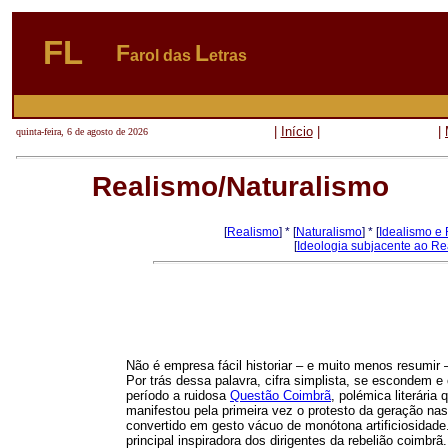
FL
F
L
arol das
etras
|
Início
|
|
quinta-feira, 6 de agosto de 2026
Realismo/Naturalismo
[
Realismo
] * [
Naturalismo
] * [
Idealismo e
[
Ideologia subjacente ao R
Não é empresa fácil historiar – e muito menos resumi
Por trás dessa palavra, cifra simplista, se escondem 
período a ruidosa
Questão Coimbrã
, polémica literária
manifestou pela primeira vez o protesto da geração na
convertido em gesto vácuo de monótona artificiosidade.
principal inspiradora dos dirigentes da rebelião coimbr