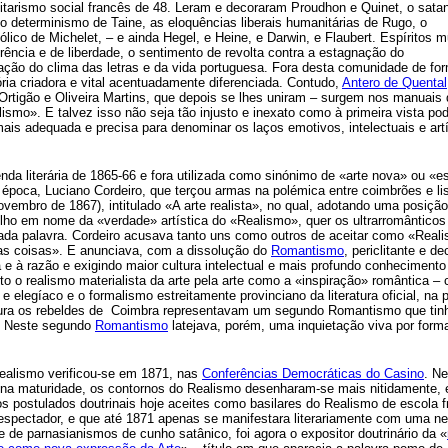
itarismo social francês de 48. Leram e decoraram Proudhon e Quinet, o sata
, o determinismo de Taine, as eloquências liberais humanitárias de Rugo, o
ólico de Michelet, – e ainda Hegel, e Heine, e Darwin, e Flaubert. Espíritos m
ência e de liberdade, o sentimento de revolta contra a estagnação do
ovação do clima das letras e da vida portuguesa. Fora desta comunidade de fo
ória criadora e vital acentuadamente diferenciada. Contudo,
Antero de Quental
rtigão e Oliveira Martins, que depois se lhes uniram – surgem nos manuais 
ismo». E talvez isso não seja tão injusto e inexato como à primeira vista po
ais adequada e precisa para denominar os laços emotivos, intelectuais e art
nda literária de 1865-66 e fora utilizada como sinónimo de «arte nova» ou «es
 época, Luciano Cordeiro, que terçou armas na polémica entre coimbrões e li
ovembro de 1867), intitulado «A arte realista», no qual, adotando uma posição
ilho em nome da «verdade» artística do «Realismo», quer os ultrarromânticos
ada palavra. Cordeiro acusava tanto uns como outros de aceitar como «Real
 das coisas». E anunciava, com a dissolução do
Romantismo
, periclitante e de
a e à razão e exigindo maior cultura intelectual e mais profundo conhecimento
nto o realismo materialista da arte pela arte como a «inspiração» romântica – 
elegíaco e o formalismo estreitamente provinciano da literatura oficial, na 
ura os rebeldes de
Coimbra representavam um segundo Romantismo que tinh
. Neste segundo
Romantismo
latejava, porém, uma inquietação viva por form
ealismo verificou-se em 1871, nas
Conferências Democráticas do Casino
. N
ena maturidade, os contornos do Realismo desenharam-se mais nitidamente,
os postulados doutrinais hoje aceites como basilares do Realismo de escola f
espectador, e que até 1871 apenas se manifestara literariamente com uma n
e de parnasianismos de cunho satânico, foi agora o expositor doutrinário da «