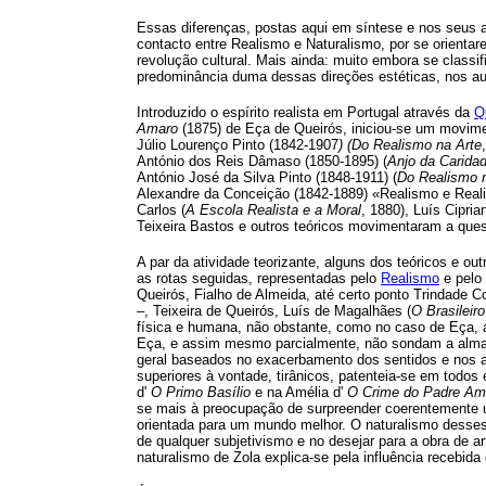
Essas diferenças, postas aqui em síntese e nos seus a
contacto entre Realismo e Naturalismo, por se orient
revolução cultural. Mais ainda: muito embora se class
predominância duma dessas direções estéticas, nos au
Introduzido o espírito realista em Portugal através da
Q
Amaro
(1875) de Eça de Queirós, iniciou-se um movimen
Júlio Lourenço Pinto (1842-1907
) (Do Realismo na Arte
António dos Reis Dâmaso (1850-1895) (
Anjo da Carida
António José da Silva Pinto (1848-1911) (
Do Realismo 
Alexandre da Conceição (1842-1889) «Realismo e Reali
Carlos (
A Escola Realista e a Moral
, 1880), Luís Cipr
Teixeira Bastos e outros teóricos movimentaram a que
A par da atividade teorizante, alguns dos teóricos e ou
as rotas seguidas, representadas pelo
Realismo
e pelo
Queirós, Fialho de Almeida, até certo ponto Trindade C
–, Teixeira de Queirós, Luís de Magalhães (
O Brasileir
física e humana, não obstante, como no caso de Eça, a 
Eça, e assim mesmo parcialmente, não sondam a alma 
geral baseados no exacerbamento dos sentidos e nos ap
superiores à vontade, tirânicos, patenteia-se em todo
d'
O Primo Basílio
e na Amélia d'
O Crime do Padre Am
se mais à preocupação de surpreender coerentemente um
orientada para um mundo melhor. O naturalismo desses 
de qualquer subjetivismo e no desejar para a obra de ar
naturalismo de Zola explica-se pela influência recebid