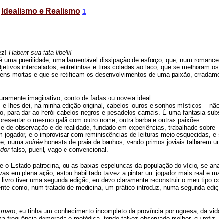
Idealismo e Realismo
1
ez!
Habent sua fata libelli!
 é uma puerilidade, uma lamentável dissipação de esforço; que, num romance
djetivos intercalados, entrelinhas e tiras coladas ao lado, que se melhoram os
agens mortas e que se retificam os desenvolvimentos de uma paixão, erradam
puramente imaginativo, conto de fadas ou novela ideal.
 e lhes dei, na minha edição original, cabelos louros e sonhos místicos – nã
ho, para dar ao herói cabelos negros e pesadelos carnais. É uma fantasia subs
 apresentar o mesmo galã com outro nome, outra barba e outras paixões.
e de observação e de realidade, fundado em experiências, trabalhado sobre
m jogador, e o improvisar com reminiscências de leituras meio esquecidas, e
ite, numa
soirée
honesta de praia de banhos, vendo primos joviais talharem 
ador
falso, pueril, vago e convencional.
ue o Estado patrocina, ou as baixas espeluncas da população do vício, se anal
vas em plena ação, estou habilitado talvez a pintar um jogador mais real e m
livro tiver uma segunda edição, eu devo claramente reconstruir o meu tipo 
te como, num tratado de medicina, um prático introduz, numa segunda ediç
Amaro
, eu tinha um conhecimento incompleto da província portuguesa, da vid
a frequência demorada e metódica, tendo talvez observado melhor, eu refiz