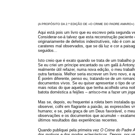
(A PROPÓSITO DA 2.ª EDIÇÃO DE «O CRIME DO PADRE AMARO»)
Aqui está pois um livro que eu escrevo pela segunda v
Considerar-se-á talvez que esta reconstrução paciente
originariamente de defeitos indestrutíveis, não é com a
carateres mal observados, que se dá luz e cor a pais
seguidos...
Isto creio que é exato quando se trata de um trabalho 
Se eu criei um príncipe encantado ou um galã à Antony,
realmente útil refazer, numa nova edição, o meu trabal
outra fantasia. Melhor seria escrever um livro novo, e
É porém diferente, penso eu, tratando-se de um romanc
documentos vivos. Se eu quiser apresentar o tipo de u
mais notas do que aquelas que tenha acolhido uma no
batota doméstica a feijões – arrisco-me a fazer um
jog
Mas se, depois, eu frequentei a roleta bem instalada q
observei, colhi em flagrante a paixão, as expressões vi
humano; e se, pela graça de um Deus favorável, o meu 
observações e os documentos que acumulei – exatamen
últimos resultados das experiências recentes.
Quando publiquei pela primeira vez
O Crime do Padre 
dos motivos e dos modos eclesiásticos. Depois, por um