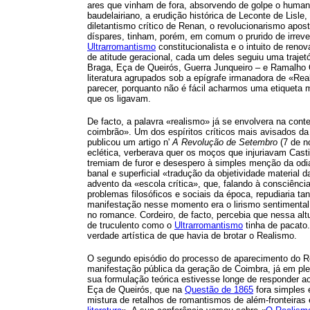
ares que vinham de fora, absorvendo de golpe o human
baudelairiano, a erudição histórica de Leconte de Lisle
diletantismo crítico de Renan, o revolucionarismo apost
díspares, tinham, porém, em comum o prurido de irrever
Ultrarromantismo
constitucionalista e o intuito de ren
de atitude geracional, cada um deles seguiu uma trajet
Braga, Eça de Queirós, Guerra Junqueiro – e Ramalho O
literatura agrupados sob a epígrafe irmanadora de «Real
parecer, porquanto não é fácil acharmos uma etiqueta m
que os ligavam.
De facto, a palavra «realismo» já se envolvera na conte
coimbrão». Um dos espíritos críticos mais avisados da
publicou um artigo n'
A Revolução de Setembro
(7 de n
eclética, verberava quer os moços que injuriavam Cast
tremiam de furor e desespero à simples menção da odi
banal e superficial «tradução da objetividade material
advento da «escola crítica», que, falando à consciênci
problemas filosóficos e sociais da época, repudiaria ta
manifestação nesse momento era o lirismo sentimental e 
no romance. Cordeiro, de facto, percebia que nessa alt
de truculento como o
Ultrarromantismo
tinha de pacato
verdade artística de que havia de brotar o Realismo.
O segundo episódio do processo de aparecimento do R
manifestação pública da geração de Coimbra, já em pl
sua formulação teórica estivesse longe de responder a
Eça de Queirós, que na
Questão de 1865
fora simples 
mistura de retalhos de romantismos de além-fronteiras 