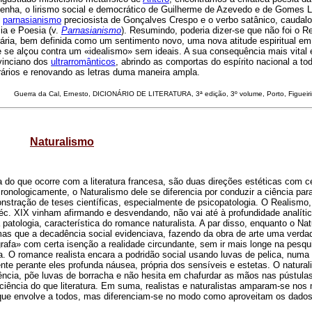
Penha, o lirismo social e democrático de Guilherme de Azevedo e de Gomes L
o
parnasianismo
preciosista de Gonçalves Crespo e o verbo satânico, caudal
cia e Poesia (v.
Parnasianismo
). Resumindo, poderia dizer-se que não foi o R
erária, bem definida como um sentimento novo, uma nova atitude espiritual e
 se alçou contra um «idealismo» sem ideais. A sua consequência mais vital 
ovinciano dos
ultrarromânticos
, abrindo as comportas do espírito nacional a to
terários e renovando as letras duma maneira ampla.
Guerra da Cal
, Ernesto, DICIONÁRIO DE LITERATURA, 3ª edição, 3º volume, Porto, Figueir
Naturalismo
do que ocorre com a literatura francesa, são duas direções estéticas com c
ronologicamente, o Naturalismo dele se diferencia por conduzir a ciência par
stração de teses científicas, especialmente de psicopatologia. O Realismo
séc. XIX vinham afirmando e desvendando, não vai até à profundidade analíti
atologia, característica do romance naturalista. A par disso, enquanto o Na
as que a decadência social evidenciava, fazendo da obra de arte uma verdad
grafa» com certa isenção a realidade circundante, sem ir mais longe na pesq
ra. O romance realista encara a podridão social usando luvas de pelica, numa 
te perante eles profunda náusea, própria dos sensíveis e estetas. O naturali
ência, põe luvas de borracha e não hesita em chafurdar as mãos nas pústulas
 ciência do que literatura. Em suma, realistas e naturalistas amparam-se no
l que envolve a todos, mas diferenciam-se no modo como aproveitam os dado