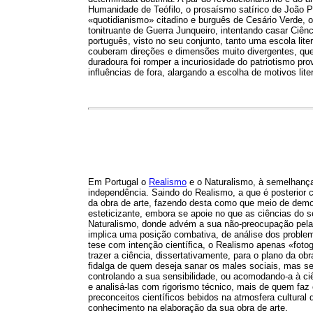
Humanidade de Teófilo, o prosaísmo satírico de João 
«quotidianismo» citadino e burguês de Cesário Verde, 
tonitruante de Guerra Junqueiro, intentando casar Ciên
português, visto no seu conjunto, tanto uma escola lit
couberam direções e dimensões muito divergentes, que
duradoura foi romper a incuriosidade do patriotismo pr
influências de fora, alargando a escolha de motivos li
Em Portugal o
Realismo
e o Naturalismo, à semelhança 
independência. Saindo do Realismo, a que é posterior c
da obra de arte, fazendo desta como que meio de demon
esteticizante, embora se apoie no que as ciências do 
Naturalismo, donde advém a sua não-preocupação pela p
implica uma posição combativa, de análise dos problem
tese com intenção científica, o Realismo apenas «foto
trazer a ciência, dissertativamente, para o plano da ob
fidalga de quem deseja sanar os males sociais, mas sen
controlando a sua sensibilidade, ou acomodando-a à ci
e analisá-las com rigorismo técnico, mais de quem faz
preconceitos científicos bebidos na atmosfera cultura
conhecimento na elaboração da sua obra de arte.