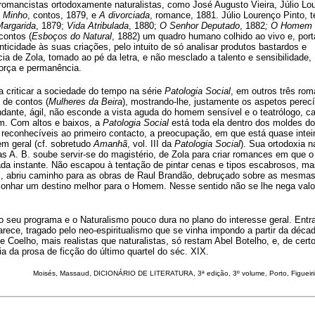
omancistas ortodoxamente naturalistas, como José Augusto Vieira, Júlio Lo
o Minho
, contos, 1879, e
A divorciada
, romance, 1881. Júlio Lourenço Pinto, t
Margarida
, 1879;
Vida Atribulada
, 1880;
O Senhor Deputado
, 1882
; O Homem
contos (
Esboços do Natural
, 1882) um quadro humano colhido ao vivo e, port
ticidade às suas criações, pelo intuito de só analisar produtos bastardos e
ia de Zola, tomado ao pé da letra, e não mesclado a talento e sensibilidade,
força e permanência.
a criticar a sociedade do tempo na série
Patologia Social
, em outros três ro
o de contos (
Mulheres da Beira
), mostrando-lhe, justamente os aspetos perecí
dante, ágil, não esconde a vista aguda do homem sensível e o teatrólogo, c
em. Com altos e baixos, a
Patologia Social
está toda ela dentro dos moldes do
 reconhecíveis ao primeiro contacto, a preocupação, em que está quase inte
em geral (cf. sobretudo
Amanhã
, vol. III da
Patologia Social
). Sua ortodoxia na
s A. B. soube servir-se do magistério, de Zola para criar romances em que o
 cada instante. Não escapou à tentação de pintar cenas e tipos escabrosos, m
, abriu caminho para as obras de Raul Brandão, debruçado sobre as mesma
 sonhar um destino melhor para o Homem. Nesse sentido não se lhe nega valo
 seu programa e o Naturalismo pouco dura no plano do interesse geral. Entr
rece, tragado pelo neo-espiritualismo que se vinha impondo a partir da déca
e Coelho, mais realistas que naturalistas, só restam Abel Botelho, e, de cert
a da prosa de ficção do último quartel do séc. XIX.
Moisés
, Massaud, DICIONÁRIO DE LITERATURA, 3ª edição, 3º volume, Porto, Figueir