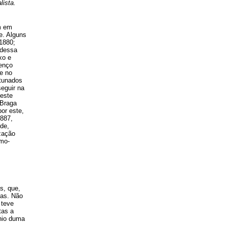
lista.
m em
e. Alguns
 1880;
 dessa
xo e
renço
ue no
tunados
eguir na
 este
 Braga
por este,
1887,
de,
zação
smo-
s, que,
ias. Não
 teve
tas a
ínio duma