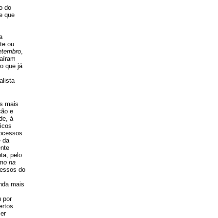
o do
e que
a
te ou
etembro
,
saíram
o que já
alista
os mais
ção e
de, à
ticos
rocessos
e da
ente
ta, pelo
mo na
cessos do
inda mais
 por
ertos
er