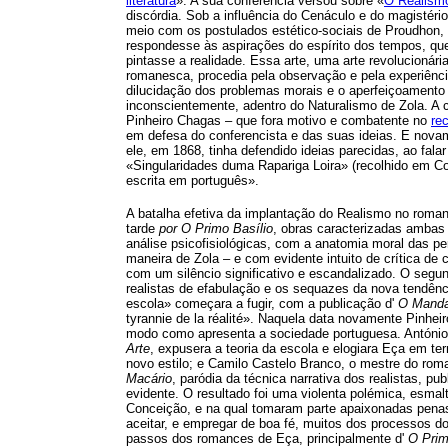
literatura
». A sua conferência versou sobre «
O Realism
discórdia. Sob a influência do Cenáculo e do magistéri
meio com os postulados estético-sociais de Proudhon,
respondesse às aspirações do espírito dos tempos, que
pintasse a realidade. Essa arte, uma arte revolucionári
romanesca, procedia pela observação e pela experiência
dilucidação dos problemas morais e o aperfeiçoamento
inconscientemente, adentro do Naturalismo de Zola. A 
Pinheiro Chagas – que fora motivo e combatente no
re
em defesa do conferencista e das suas ideias. E novam
ele, em 1868, tinha defendido ideias parecidas, ao fala
«Singularidades duma Rapariga Loira» (recolhido em Cont
escrita em português».
A batalha efetiva da implantação do Realismo no roma
tarde
por O Primo Basílio
, obras caracterizadas ambas
análise psicofisiológicas, com a anatomia moral das pe
maneira de Zola – e com evidente intuito de crítica de 
com um silêncio significativo e escandalizado. O segu
realistas de efabulação e os sequazes da nova tendênc
escola» começara a fugir, com a publicação d'
O Manda
tyrannie de la réalité». Naquela data novamente Pinheir
modo como apresenta a sociedade portuguesa. António 
Arte
, expusera a teoria da escola e elogiara Eça em te
novo estilo; e Camilo Castelo Branco, o mestre do ro
Macário
, paródia da técnica narrativa dos realistas, 
evidente. O resultado foi uma violenta polémica, esma
Conceição, e na qual tomaram parte apaixonadas penas
aceitar, e empregar de boa fé, muitos dos processos d
passos dos romances de Eça, principalmente d'
O Prim