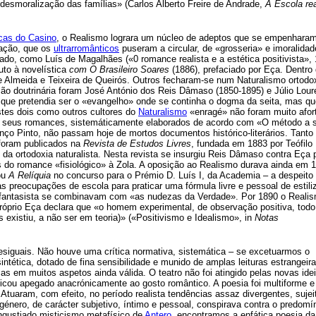
«desmoralização das famílias» (Carlos Alberto Freire de Andrade,
A Escola rea
cas do Casino
, o Realismo lograra um núcleo de adeptos que se empenhara
sação, que os
ultrarromânticos
puseram a circular, de «grosseria» e imoralidad
ado, como Luís de Magalhães («0 romance realista e a estética positivista»,
uto à novelística
com O Brasileiro Soares
(1886), prefaciado por Eça. Dentro
de Almeida e Teixeira de Queirós. Outros fecharam-se num Naturalismo ortodo
ção doutrinária foram José António dos Reis Dâmaso (1850-1895) e Júlio Lou
), que pretendia ser o «evangelho» onde se continha o dogma da seita, mas q
estes dois como outros cultores do
Naturalismo
«enragé» não foram muito afor
 Os seus romances, sistemáticamente elaborados de acordo com «O método a s
nço Pinto, não passam hoje de mortos documentos histórico-literários. Tanto
foram publicados na
Revista de Estudos Livres
, fundada em 1883 por Teófilo
l da ortodoxia naturalista. Nesta revista se insurgiu Reis Dâmaso contra Eça 
os do romance «fisiológico» à Zola. A oposição ao Realismo durava ainda em 
ou
A Relíquia
no concurso para o Prémio D. Luís I, da Academia – a despeito 
preocupações de escola para praticar uma fórmula livre e pessoal de estili
or fantasista se combinavam com «as nudezas da Verdade». Por 1890 o Reali
próprio Eça declara que «o homem experimental, de observação positiva, todo
 existiu, a não ser em teoria)» («Positivismo e Idealismo», in
Notas
esiguais. Não houve uma crítica normativa, sistemática – se excetuarmos o
intética, dotado de fina sensibilidade e munido de amplas leituras estrangeira
mas em muitos aspetos ainda válida. O teatro não foi atingido pelas novas ide
icou apegado anacrónicamente ao gosto romântico. A poesia foi multiforme e
tuaram, com efeito, no período realista tendências assaz divergentes, sujei
o género, de carácter subjetivo, íntimo e pessoal, conspirava contra o predom
angustiado misticismo metafísico de
Antero
, encontramos a enfática poesia da