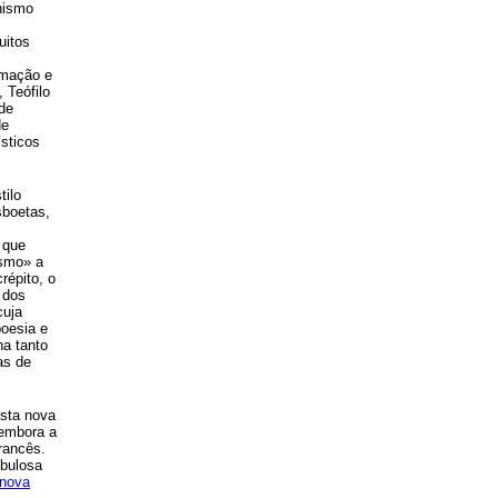
nismo
uitos
rmação e
, Teófilo
de
de
ísticos
tilo
sboetas,
 que
ismo» a
crépito, o
 dos
cuja
poesia e
a tanto
as de
esta nova
 embora a
rancês.
ebulosa
nova