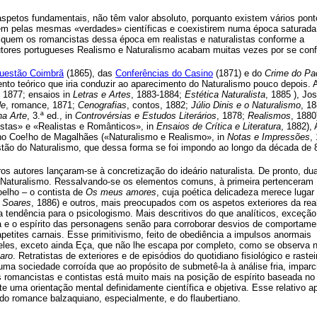
spetos fundamentais, não têm valor absoluto, porquanto existem vários pont
arem pelas mesmas «verdades» científicas e coexistirem numa época saturada
ifiquem os romancistas dessa época em realistas e naturalistas conforme a
tores portugueses Realismo e Naturalismo acabam muitas vezes por se conf
uestão Coimbrã
(1865), das
Conferências do Casino
(1871) e do
Crime do Pa
to teórico que iria conduzir ao aparecimento do Naturalismo pouco depois. 
, 1877; ensaios in
Letras e Artes
, 1883-1884;
Estética Naturalista
, 1885 ), Jo
de
, romance, 1871;
Cenografias
, contos, 1882;
Júlio Dinis e o Naturalismo
, 18
na Arte
, 3.ª ed., in
Controvérsias e Estudos Literários
, 1878;
Realismos
, 1880
stas» e «Realistas e Românticos», in
Ensaios de Crítica e Literatura
, 1882), 
iano Coe!ho de Magalhães («Naturalismo e Realismo», in
Notas e Impressões
,
stão do Naturalismo, que dessa forma se foi impondo ao longo da década de 
tros autores lançaram-se à concretização do ideário naturalista. De pronto, du
 Naturalismo. Ressalvando-se os elementos comuns, à primeira pertenceram
oelho – o contista de
Os meus amores
, cuja poética delicadeza merece lugar 
o Soares
, 1886) e outros, mais preocupados com os aspetos exteriores da rea
tendência para o psicologismo. Mais descritivos do que analíticos, exceção 
e o espírito das personagens senão para corroborar desvios de comportame
etites carnais. Esse primitivismo, feito de obediência a impulsos anormais
s eles, exceto ainda Eça, que não lhe escapa por completo, como se observa 
aro
. Retratistas de exteriores e de episódios do quotidiano fisiológico e rastei
a sociedade corroída que ao propósito de submetê-la à análise fria, imparci
romancistas e contistas está muito mais na posição de espírito baseada no
te uma orientação mental definidamente científica e objetiva. Esse relativo 
a do romance balzaquiano, especialmente, e do flaubertiano.