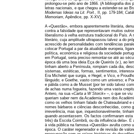
prolongou-se pelo ano de 1866. (A bibliografia dos 
letras nacionais, e que chegou a estender-se ao Bra
Modernas Ideias na Lit. Port.
, II, pp. 179-184;
Catál
Memoriam
, Apêndice, pp. X-XV).
A «Questão», embora aparentemente literária, denu
contra a falsidade que representavam muitos outro
liberalismo à velha estrutura tradicional do País. 
literário, cuja amplitude ultrapassou talvez a do 
acrescido de personalidades com tendências parale
colocar Portugal a par da atualidade europeia, l
política, económica e religiosa da sociedade port
em Portugal, seria preciso remontar-se até ao sécu
época dá uma boa ideia Eça de Queirós (v.), ao le
tinham aberto a Península, rompiam cada dia, desc
sistemas, estéticas, formas, sentimentos, interes
Era Michelet que surgia, e Hegel, e Vico, e Proudh
lânguido; e Goethe, vasto como um universo; e Poe
e pálida como a de Musset (por ter sido talvez co
de achas numa fogueira, fazendo uma vasta crepit
Antero, na sua «
Carta a W Storck
» –, o que se vi
queriam saber nem da Academia nem dos Académic
como os velhos tinham falado de Chateaubriand e 
nomes bárbaros e ciências desconhecidas, como glót
irreverência, mas que, inquestionavelmente, tinha
quando assentassem
. Os factos confirmaram esta 
três) da Escola Coimbrã, ou da influência dela». E 
à vida pública na famosa «Questão» avulta como u
época. O caráter regenerador e de revisão de valores
preocupação com as raízes históricas da decadênc