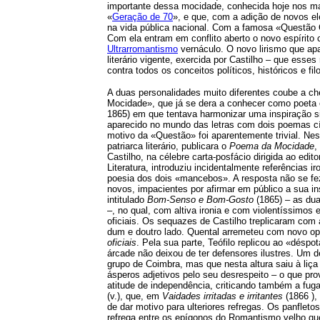
importante dessa mocidade, conhecida hoje nos 
«
Geração de 70
», e que, com a adição de novos el
na vida pública nacional. Com a famosa «Questão C
Com ela entram em conflito aberto o novo espírito 
Ultrarromantismo
vernáculo. O novo lirismo que apar
literário vigente, exercida por Castilho – que es
contra todos os conceitos políticos, históricos e fi
A duas personalidades muito diferentes coube a chef
Mocidade», que já se dera a conhecer como poeta 
1865) em que tentava harmonizar uma inspiração sin
aparecido no mundo das letras com dois poemas cí
motivo da «Questão» foi aparentemente trivial. Nes
patriarca literário, publicara o
Poema da Mocidade
,
Castilho, na célebre carta-posfácio dirigida ao edit
Literatura, introduziu incidentalmente referências 
poesia dos dois «mancebos». A resposta não se fez
novos, impacientes por afirmar em público a sua i
intitulado
Bom-Senso e Bom-Gosto
(1865) – as dua
–, no qual, com altiva ironia e com violentíssimos
oficiais. Os sequazes de Castilho treplicaram com
dum e doutro lado. Quental arremeteu com novo o
oficiais
. Pela sua parte, Teófilo replicou ao «déspo
árcade não deixou de ter defensores ilustres. Um d
grupo de Coimbra, mas que nesta altura saiu à liç
ásperos adjetivos pelo seu desrespeito – o que p
atitude de independência, criticando também a fuga
(v.), que, em
Vaidades irritadas e irritantes
(1866 ),
de dar motivo para ulteriores refregas. Os panflet
refrega entre os epígonos do Romantismo velho que