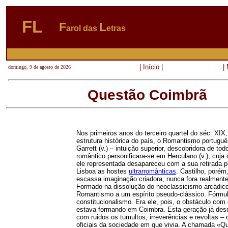
FL
F
L
arol das
etras
|
Início
|
|
domingo, 9 de agosto de 2026
Questão Coimbrã
Nos primeiros anos do terceiro quartel do séc. XIX
estrutura histórica do país, o Romantismo portuguê
Garrett (v.) – intuição superior, descobridora de t
romântico personificara-se em Herculano (v.), cuja 
ele representada desapareceu com a sua retirada pa
Lisboa as hostes
ultrarromânticas
. Castilho, porém
escassa imaginação criadora, nunca fora realment
Formado na dissolução do neoclassicismo arcádic
Romantismo a um espírito pseudo-clássico. Fórmula
constitucionalismo. Era ele, pois, o obstáculo com 
estava formando em Coimbra. Esta geração já desde
com ruidos os tumultos, irreverências e revoltas 
oficiais da sociedade em que vivia. A chamada «Q