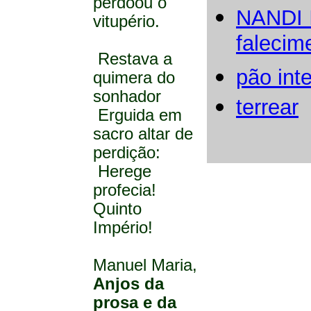
perdoou o
NANDI I
vitupério.
falecim
Restava a
pão inte
quimera do
sonhador
terrear
Erguida em
sacro altar de
perdição:
Herege
profecia!
Quinto
Império!
Manuel Maria,
Anjos da
prosa e da