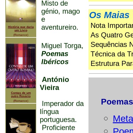
Misto de
génio, mago
Os Maias
e
Nota Importa
aventureiro.
História que daria
um Livro
As Quatro Ge
(Romance)
Sequências Na
Miguel Torga,
Poemas
Técnica da T
Ibéricos
Estrutura Par
António
Vieira
Contas de um
outro Rosário
Poemas
(Romance)
Imperador da
língua
Meta
portuguesa.
Proficiente
Poem