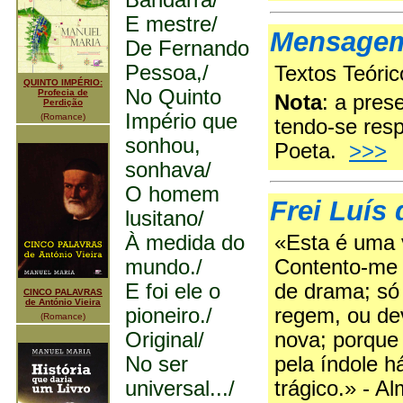
Bandarra/
E mestre/
Mensage
De Fernando
Pessoa,/
Textos Teóri
QUINTO IMPÉRIO:
No Quinto
Profecia de
Nota
: a pres
Perdição
Império que
(Romance)
tendo-se resp
sonhou,
Poeta.
>>>
sonhava/
O homem
Frei Luís
lusitano/
À medida do
«Esta é uma v
mundo./
Contento-me 
E foi ele o
de drama; só 
CINCO PALAVRAS
de António Vieira
pioneiro./
regem, ou de
(Romance)
Original/
nova; porque
No ser
pela índole h
universal.../
trágico.» - A