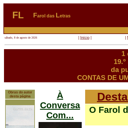
FL
F
L
arol das
etras
|
Início
|
|
sábado, 8 de agosto de 2026
1
19.º
da p
CONTAS DE U
Obras do autor
À
Desta
desta página
Conversa
O Farol 
Com...