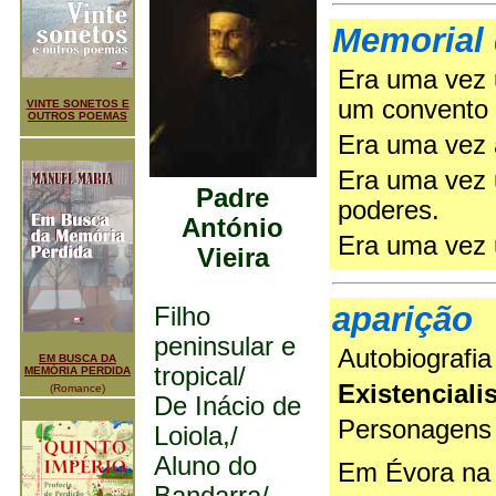
Memorial
Era uma vez 
um convento
VINTE SONETOS E
OUTROS POEMAS
Era uma vez 
Era uma vez 
Padre
poderes.
António
Era uma vez 
Vieira
aparição
Filho
peninsular e
Autobiografia
EM BUSCA DA
tropical/
MEMÓRIA PERDIDA
Existencial
(Romance)
De Inácio de
Personagens
Loiola,/
Aluno do
Em Évora na