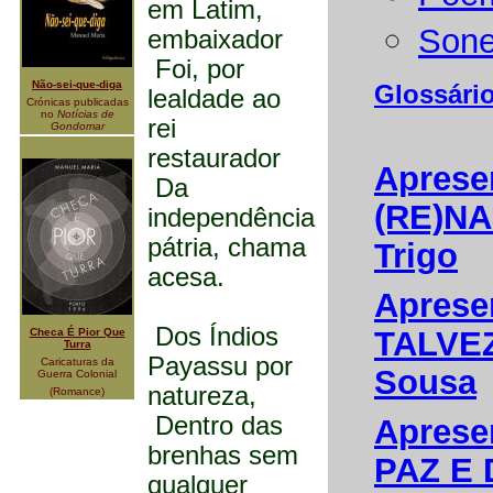
em Latim,
Sone
embaixador
Foi, por
Não-sei-que-diga
Glossário
lealdade ao
Crónicas publicadas
no
Notícias de
rei
Gondomar
restaurador
Aprese
Da
(RE)NA
independência
pátria, chama
Trigo
acesa.
Aprese
Dos Índios
TALVEZ
Checa É Pior Que
Turra
Payassu por
Caricaturas da
Sousa
Guerra Colonial
natureza,
(Romance)
Dentro das
Aprese
brenhas sem
PAZ E 
qualquer