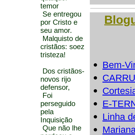
temor
Se entregou
Blog
por Cristo e
seu amor.
Malquisto de
cristãos: soez
tristeza!
Bem-Vi
Dos cristãos-
CARRU
novos rijo
defensor,
Cortesi
Foi
E-TER
perseguido
pela
Linha d
Inquisição
Que não lhe
Marian