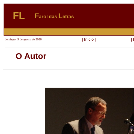
FL
F
L
arol das
etras
|
Início
|
|
domingo, 9 de agosto de 2026
O Autor