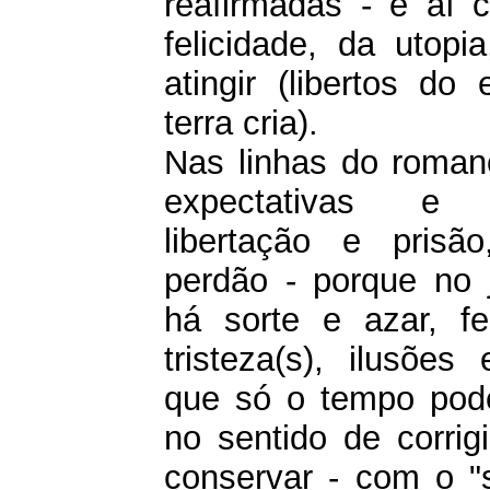
reafirmadas - e aí c
felicidade, da utopi
atingir (libertos do
terra cria).
Nas linhas do roma
expectativas e f
libertação e prisã
perdão - porque no 
há sorte e azar, fel
tristeza(s), ilusões
que só o tempo pode
no sentido de corrig
conservar - com o "s