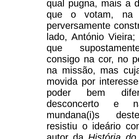
qual pugna, mais a 
que o votam, na 
perversamente cons
lado, António Vieira;
que supostament
consigo na cor, no 
na missão, mas cuja
movida por interesse
poder bem difer
desconcerto e na
mundana(i)s dest
resistiu o ideário c
autor da
História do