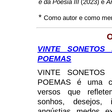
e da Poesia III
(2023) e
A
*
Como autor e como mem
O
VINTE SONETOS
POEMAS
VINTE SONETOS
POEMAS é
uma co
versos que reflet
sonhos, desejos, i
angústias, medos, ex