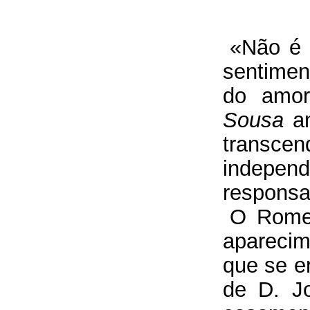
«Não é 
sentimen
do amor
Sousa
an
transc
indep
responsa
O Romei
aparecim
que se e
de D. J