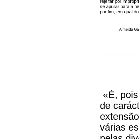
rejeitar por impróp
se apurar para a h
por fim, em qual do
Almeida Gar
«É, pois
de carác
extensão
várias e
pelas div