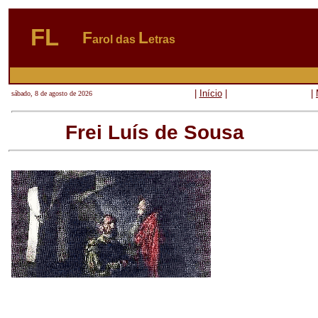
FL
F
L
arol das
etras
|
Início
|
|
sábado, 8 de agosto de 2026
Frei Luís de Sousa