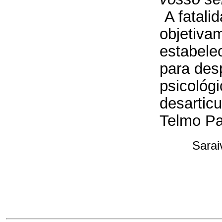
A fatali
objetiva
estabelec
para des
psicológ
desartic
Telmo Pa
Sarai