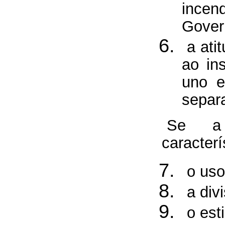
ince
Gover
a ati
ao in
uno e
separ
Se a 
caracter
o uso
a div
o est