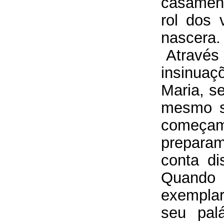
casament
rol dos 
nascera. [
Atravé
insinua
Maria, s
mesmo s
começam
prepara
conta di
Quando
exemplar
seu palá