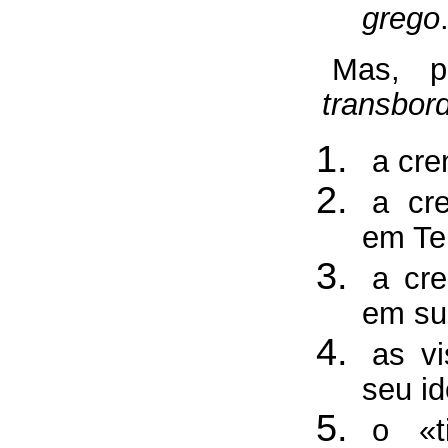
grego
Mas, p
transbor
a cre
a cr
em Te
a cr
em su
as v
seu id
o «t