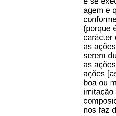
e se exe
agem e q
conforme
(porque 
carácter
as ações
serem du
as ações
ações [a
boa ou m
imitação 
composiç
nos faz 