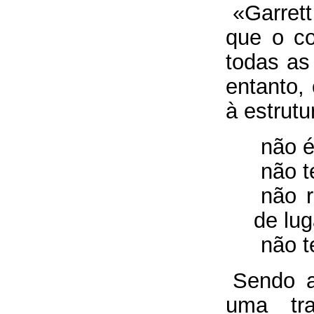
«Garret
que o c
todas as
entanto,
à estrutu
não é
não t
não 
de lug
não t
Sendo a
uma tr