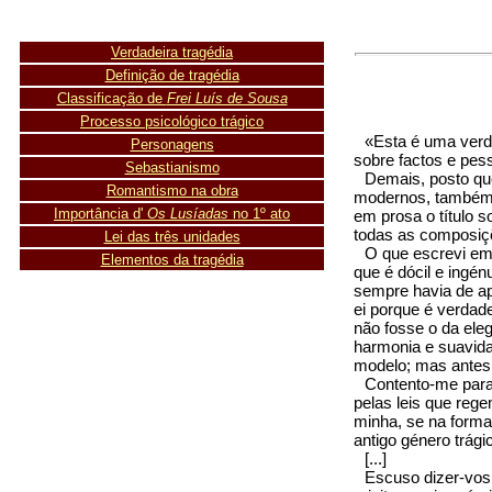
Verdadeira tragédia
Definição de tragédia
Classificação de
Frei Luís de Sousa
Processo psicológico trágico
«Esta é uma verd
Personagens
sobre factos e pes
Sebastianismo
Demais, posto qu
Romantismo na obra
modernos, também 
Importância d'
Os Lusíadas
no 1º ato
em prosa o título 
todas as composiç
Lei das três unidades
O que escrevi em 
Elementos da tragédia
que é dócil e ingén
sempre havia de apa
ei porque é verdad
não fosse o da ele
harmonia e suavida
modelo; mas antes i
Contento-me para
pelas leis que reg
minha, se na forma
antigo género trági
[...]
Escuso dizer-vos,