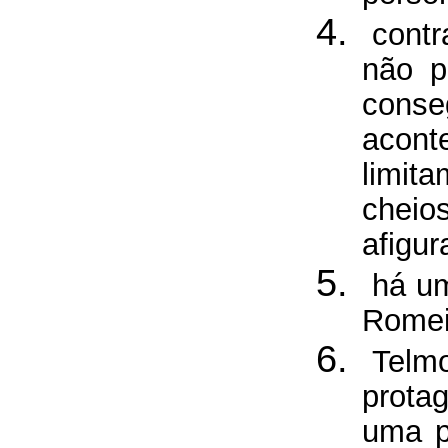
contr
não p
cons
acont
limit
cheio
afigu
há um
Romei
Telm
prota
uma p