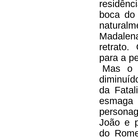
residênc
boca do 
natura
Madalena
retrato
para a pe
Mas 
diminuíd
da Fatal
esmaga
persona
João e 
do Rome