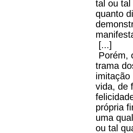
tal ou ta
quanto d
demonstr
manifest
[...]
Porém, 
trama dos
imitação
vida, de 
felicidad
própria f
uma qual
ou tal q