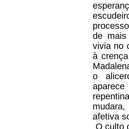
espera
escudei
processo
de mais
vivia no 
à crença
Madalena
o alice
aparece 
repenti
mudara, 
afetiva 
O culto