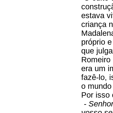
construç
estava v
criança 
Madalena
próprio e
que julg
Romeiro 
era um i
fazê-lo, 
o mundo 
Por isso 
- Senhor
vosso se