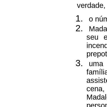
verdade,
o núm
Mada
seu e
ince
prepo
uma 
famíli
assis
cena,
Madal
perso