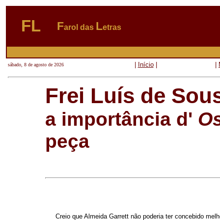
FL
F
L
arol das
etras
|
Início
|
|
sábado, 8 de agosto de 2026
Frei Luís de Sou
a importância d'
Os
peça
Creio que Almeida Garrett não poderia ter concebido melh