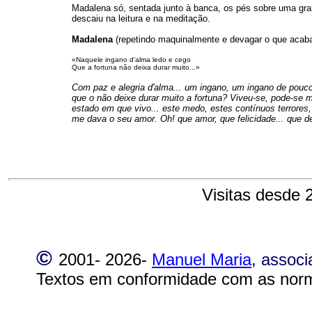
Madalena só, sentada junto à banca, os pés sobre uma gra
descaiu na leitura e na meditação.
Madalena
(repetindo maquinalmente e devagar o que acaba
«Naquele ingano d'alma ledo e cego
Que a fortuna não deixa durar muito...»
Com paz e alegria d'alma... um ingano, um ingano de pouco
que o não deixe durar muito a fortuna? Viveu-se, pode-se m
estado em que vivo... este medo, estes contínuos terrore
me dava o seu amor. Oh! que amor, que felicidade... que d
Visitas desde 
©
2001-
2026-
Manuel Maria
, assoc
Textos em conformidade com as norm