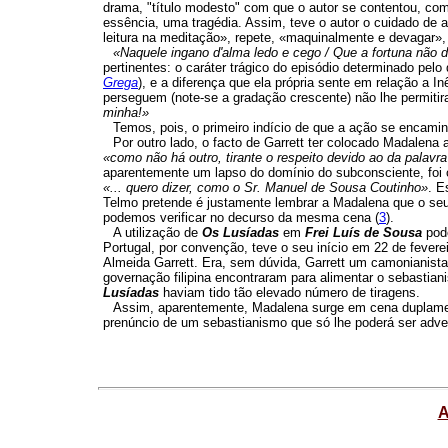
drama, "título modesto" com que o autor se contentou, co
essência, uma tragédia. Assim, teve o autor o cuidado de
leitura na meditação», repete, «maquinalmente e devagar»,
«Naquele ingano d'alma ledo e cego / Que a fortuna não d
pertinentes: o caráter trágico do episódio determinado pelo 
Grega
), e a diferença que ela própria sente em relação a I
perseguem (note-se a gradação crescente) não lhe permitir
minha!»
Temos, pois, o primeiro indício de que a ação se encami
Por outro lado, o facto de Garrett ter colocado Madalena 
«como não há outro, tirante o respeito devido ao da palavr
aparentemente um lapso do domínio do subconsciente, foi 
«... quero dizer, como o Sr. Manuel de Sousa Coutinho»
. E
Telmo pretende é justamente lembrar a Madalena que o seu
podemos verificar no decurso da mesma cena (
3
).
A utilização de
Os Lusíadas
em
Frei Luís de Sousa
pod
Portugal, por convenção, teve o seu início em 22 de fevere
Almeida Garrett. Era, sem dúvida, Garrett um camonianis
governação filipina encontraram para alimentar o sebastian
Lusíadas
haviam tido tão elevado número de tiragens.
Assim, aparentemente, Madalena surge em cena duplament
prenúncio de um sebastianismo que só lhe poderá ser adve
A