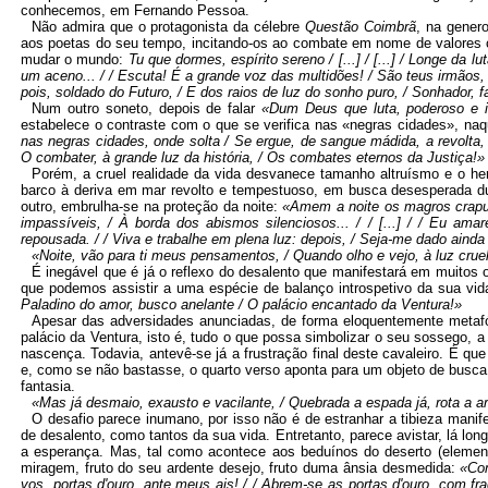
conhecemos, em Fernando Pessoa.
Não admira que o protagonista da célebre
Questão Coimbrã
, na gener
aos poetas do seu tempo, incitando-os ao combate em nome de valores c
mudar o mundo:
Tu que dormes, espírito sereno /
[
...
]
/
[
...
]
/ Longe da lut
um aceno... / / Escuta! É a grande voz das multidões! / São teus irmãos,
pois, soldado do Futuro, / E dos raios de luz do sonho puro, / Sonhador,
Num outro soneto, depois de falar
«Dum Deus que luta, poderoso e i
estabelece o contraste com o que se verifica nas «negras cidades», naq
nas negras cidades, onde solta / Se ergue, de sangue mádida, a revolta, 
O combater, à grande luz da história, / Os combates eternos da Justiça!
Porém, a cruel realidade da vida desvanece tamanho altruísmo e o h
barco à deriva em mar revolto e tempestuoso, em busca desesperada du
outro, embrulha-se na proteção da noite:
«Amem a noite os magros crapul
impassíveis, / À borda dos abismos silenciosos... / /
[
...
]
/ / Eu amare
repousada. / / Viva e trabalhe em plena luz: depois, / Seja-me dado ainda
«Noite, vão para ti meus pensamentos, / Quando olho e vejo, à luz cruel d
É inegável que é já o reflexo do desalento que manifestará em muito
que podemos assistir a uma espécie de balanço introspetivo da sua vi
Paladino do amor, busco anelante / O palácio encantado da Ventura!»
Apesar das adversidades anunciadas, de forma eloquentemente metafór
palácio da Ventura, isto é, tudo o que possa simbolizar o seu sossego, a 
nascença. Todavia, antevê-se já a frustração final deste cavaleiro. É 
e, como se não bastasse, o quarto verso aponta para um objeto de busca
fantasia.
«Mas já desmaio, exausto e vacilante, / Quebrada a espada já, rota a ar
O desafio parece inumano, por isso não é de estranhar a tibieza man
de desalento, como tantos da sua vida. Entretanto, parece avistar, lá lo
a esperança. Mas, tal como acontece aos beduínos do deserto (element
miragem, fruto do seu ardente desejo, fruto duma ânsia desmedida:
«Com
vos, portas d'ouro, ante meus ais! / / Abrem-se as portas d'ouro, com fra