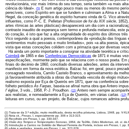
revolucionária, voz mais íntima do seu tempo, seria também «a mais al
ciência do Ideal».
E num artigo pouco mais ou menos do mesmo período 
(5)
perecíveis, como Espírito em que se fundem e culminam a Alma e a Nat
Hegel, da conceção genética do espírito humano vinda de G. Vico através 
influentes, como P.-C. E. Pelletan (
Profession de foi du XIX siècle
, 1852)
artes rítmicas às artes plásticas) desaparecerá um dia com a racionaliza
contraste inaudito de esperança sem termo e profunda melancolia, este 
do coração, é isto que faz a alta originalidade do espírito dos últimos 
Vico segundo a qual a poesia, contemporânea da «produção das línguas e 
sentimentos muito pessoais e muito limitados», pois «a alta poesia, épica,
vista que estas conceções colidem com a primazia que por diversas vezes
Há ainda um ponto importante a consignar na atividade teorética e crític
Coimbrã
de 1865 e das
Conferências Democráticas
de 1871 é muitas veze
especificações, mormente pelo que se relaciona com o nosso poeta. Em pr
finais do decénio de 1860, conciliado diversas adesões, antes da interv
manifesto em forma da nova estética. Balzac foi, em geral, pouco prezad
consagrado novelista, Camilo Castelo Branco, o aproveitamento da melhor
já favoravelmente atribuída a obras da chamada «escola do elogio mútuo»
realismo exposta por Eça de Queirós em 1871, quer na conferência sobre
folheto periódico
As Farpas
, baseia-se afinal numa obra que Antero imp
l' église
, 3 vols., 1958, P.-J. Proudhon.
Antero nem sempre acompanhou 
(11)
aos realistas, e nomeadamente a Eça de Queirós, em várias cartas.
N
(12)
leituras em curso, ou em projeto, de Balzac, cujos romances admira pro
(1) Trata-se da 3.ª edição, muito modificada, desta recolha póstuma, Lisboa, 1948, pp. V-XLII
(2) Nota cit.,
Prosas
, I, especialmente pp. 306 e 313-315.
(3) Recolhido em
Prosas
, I, pp. 330-347.
(4)
Visão dos Tempos e Tempestades Sonoras
, 1864, de Teófilo,
Odes Modernas, ob. ci.
de A
(5) Introdução a
Cantos na Solidão
de Manuel Ferreira da Portela, incluso em
Prosas
, I, pp.
(6) «Arte e verdade», inserto em
Prosas
, I, pp. 322-329.