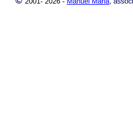
©
2001-
2026 -
Manuel Maria
, assoc