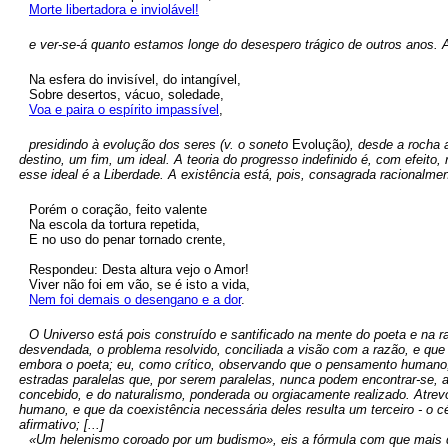
Morte libertadora e inviolável!
e ver-se-á quanto estamos longe do desespero trágico de outros anos.
Na esfera do invisível, do intangível,
Sobre desertos, vácuo, soledade,
Voa e paira o espírito impassível
,
presidindo à evolução dos seres (v. o soneto
Evolução
), desde a rocha
destino, um fim, um ideal. A teoria do progresso indefinido é, com efeito
esse ideal é a Liberdade. A existência está, pois, consagrada racionalme
Porém o coração, feito valente
Na escola da tortura repetida,
E no uso do penar tornado crente,
Respondeu: Desta altura vejo o Amor!
Viver não foi em vão, se é isto a vida,
Nem foi demais o desengano e a dor
.
O Universo está pois construído e santificado na mente do poeta e na raz
desvendada, o problema resolvido, conciliada a visão com a razão, e que
embora o poeta; eu, como crítico, observando que o pensamento humano, 
estradas paralelas que, por serem paralelas, nunca podem encontrar-se, at
concebido, e do naturalismo, ponderada ou orgiacamente realizado. Atrevo
humano, e que da coexistência necessária deles resulta um terceiro - o 
afirmativo; [...]
«Um helenismo coroado por um budismo», eis a fórmula com que mais 