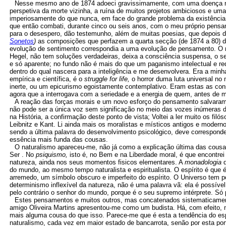
Nesse mesmo ano de 1874 adoeci gravissimamente, com uma doença ne
perspetiva da morte vizinha, a ruína de muitos projetos ambiciosos e u
imperiosamente do que nunca, em face do grande problema da existência.
que então combati, durante cinco ou seis anos, com o meu próprio pen
para o desespero, dão testemunho, além de muitas poesias, que depois de
Sonetos
)
as composições que perfazem a quarta secção (de 1874 a 80) do
evolução de sentimento correspondia a uma evolução de pensamento. O n
Hegel, não tem soluções verdadeiras, deixa a consciência suspensa, o sent
e só aparente; no fundo não é mais do que um paganismo intelectual e r
dentro do qual nascera para a inteligência e me desenvolvera. Era a minha
empírica e científica, é o
struggle for life,
o horror duma luta universal no
inerte, ou um epicurismo egoistamente contemplativo. Eram estas as con
agora que a interrogava com a seriedade e a energia de quem, antes de 
A reação das forças morais e um novo esforço do pensamento salvara
não pode ser a única voz sem significação no meio das vozes inúmeras do
na História, a confirmação deste ponto de vista; Voltei a ler muito os f
Leibnitz e Kant. Li ainda mais os moralistas e místicos antigos e modern
sendo a última palavra do desenvolvimento psicológico, deve correspond
essência mais funda das cousas.
O naturalismo apareceu-me, não já como a explicação última das cousa
Ser . No
psiquismo,
isto é, no Bem e na Liberdade moral, é que encontre
natureza, ainda nos seus momentos fisicos elementares. A
monadologia
do mundo, ao mesmo tempo naturalista e espiritualista. O espírito é que 
arremedo, um símbolo obscuro e imperfeito do espírito. O Universo tem p
determinismo inflexível da natureza, não é uma palavra vã: ela é possíve
pelo contrário o senhor do mundo, porque é o seu supremo intérprete. Só p
Estes pensamentos e muitos outros, mas concatenados sistematicamen
amigo Oliveira Martins apresentou-me como um budista. Há, com efeito, 
mais alguma cousa do que isso. Parece-me que é esta a tendência do espí
naturalismo, cada vez em maior estado de bancarrota, senão por esta por