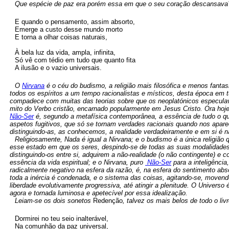
Que espécie de paz era porém essa em que o seu coração descansava
E quando o pensamento, assim absorto,
Emerge a custo desse mundo morto
E torna a olhar coisas naturais,
À bela luz da vida, ampla, infinita,
Só vê com tédio em tudo que quanto fita
A ilusão e o vazio universais.
O
Nirvana
é o céu do budismo, a religião mais filosófica e menos fanta
todos os espíritos a um tempo racionalistas e místicos, desta época em 
compadece com muitas das teorias sobre que os neoplatónicos especulav
mito do Verbo cristão, encarnado popularmente em Jesus Cristo. Ora hoje
Não-Ser
é, segundo a metafísica contemporânea, a essência de tudo o que
aspetos fugitivos, que só se tornam verdades racionais quando nos apar
distinguindo-as, as conhecemos, a realidade verdadeiramente e em si é n
Religiosamente, Nada é igual a Nirvana; e o budismo é a única religião
esse estado em que os seres, despindo-se de todas as suas modalidades 
distinguindo-os entre si, adquirem a não-realidade (o não contingente) e c
essência da vida espiritual; e o Nirvana, puro
Não-Ser
para a inteligência
radicalmente negativo na esfera da razão, é, na esfera do sentimento ab
toda a inércia é condenada, e o sistema das coisas, agitando-se, movend
liberdade evolutivamente progressiva, até atingir a plenitude. O Universo
agora e tornada luminosa e apetecível por essa idealização.
Leiam-se os dois sonetos
Redenção
, talvez os mais belos de todo o liv
Dormirei no teu seio inalterável,
Na comunhão da paz universal,