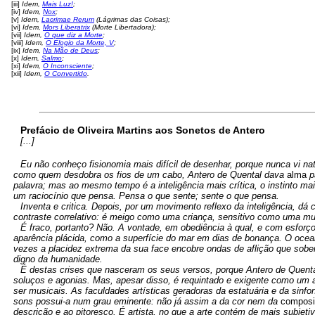
[iii]
Idem,
Mais Luz!
;
[iv]
Idem,
Nox
;
[v]
Idem,
Lacrimae Rerum
(Lágrimas das Coisas);
[vi]
Idem,
Mors Liberatrix
(Morte Libertadora);
[vii]
Idem,
O que diz a Morte
;
[viii]
Idem,
O Elogio da Morte, V
;
[ix]
Idem,
Na Mão de Deus
;
[x]
Idem,
Salmo
;
[xi]
Idem,
O Inconsciente
;
[xii]
Idem,
O Convertido
.
Prefácio de Oliveira Martins aos Sonetos de Antero
[...]
Eu não conheço fisionomia mais difícil de desenhar, porque nunca vi
como quem desdobra os fios de um cabo, Antero de Quental dava
alma
p
palavra; mas ao mesmo tempo é a inteligência mais crítica, o instinto m
um raciocínio que pensa. Pensa o que sente; sente o que pensa.
Inventa e critica. Depois, por um movimento reflexo da inteligência, d
contraste correlativo: é meigo como uma criança, sensitivo como uma mul
É fraco, portanto? Não. A vontade, em obediência à qual, e com esforço, 
aparência plácida, como a superfície do mar em dias de bonança. O ocean
vezes a placidez extrema da sua face encobre ondas de aflição que sob
digno da humanidade.
É destas crises que nasceram os seus versos, porque Antero de Quent
soluços e agonias. Mas, apesar disso, é requintado e exigente como um a
ser musicais. As faculdades artísticas geradoras da estatuária e da sinf
sons possui-a num grau eminente: não já assim a da cor nem da
composi
descrição e ao pitoresco. É artista, no que a arte contém de mais subjetiv