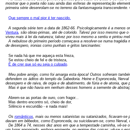
mostrar que o poeta não saiu ainda das esferas de representação elemen
primeira série desenrolam-se no terreno da fantasmagoria transcendente. 
Que sempre o mal pior é ter nascido.
A segunda série tem a data de 1862-66. Psicologicamente é a menos orig
Ventura
, são obras-primas, até de colorido. Talvez por isso mesmo que o e
viveu mais à lei da natureza; talvez por isso mesmo a sentiu e pintou m
A nebulose do primeiro período começava a resolver-se numa tragédia 
de desespero, ironias como punhais e gritos lancinantes:
Se nada há que me aqueça esta frieza,
Se estou cheio de fel e de tristeza,
É de crer que só eu seja o culpado
.
Meu pobre amigo, como foi amarga esta época! Outros sofreram também
defendem os áditos do templo da Sabedoria. Heine e Espronceda, Nerval e
desespero e de raiva, de orgia e de abatimento, de fúria e de atonia, que
Mas é que não havia em nenhum desses homens a semente de abstraç
Abrem-se as portas de ouro, com fragor...
Mas dentro encontro só, cheio de dor,
Silêncio e escuridão - e nada mais!
Os
românticos
, mais ou menos satanistas ou satanizados, ficavam-se 
davam em bêbedos, como Espronceda, ou suicidavam-se, como Nerval, ou
De 1864 a 74, nesses dez anos em que a tempestade caminha, vê-se o
um lugar apropriado, embora eminente, no regime das coisas; vê-se o espí