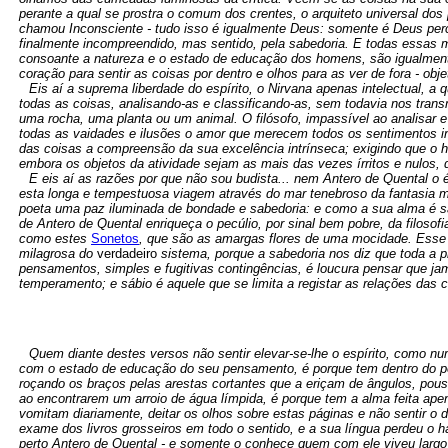
perante a qual se prostra o comum dos crentes, o arquiteto universal dos
chamou Inconsciente - tudo isso é igualmente Deus: somente é Deus perceb
finalmente incompreendido, mas sentido, pela sabedoria. E todas essas
consoante a natureza e o estado de educação dos homens, são igualmente
coração para sentir as coisas por dentro e olhos para as ver de fora - o
Eis aí a suprema liberdade do espírito, o Nirvana apenas intelectual, a
todas as coisas, analisando-as e classificando-as, sem todavia nos trans
uma rocha, uma planta ou um animal. O filósofo, impassível ao analisar 
todas as vaidades e ilusões o amor que merecem todos os sentimentos i
das coisas a compreensão da sua excelência intrínseca; exigindo que o ho
embora os objetos da atividade sejam as mais das vezes írritos e nulos,
E eis aí as razões por que não sou budista... nem Antero de Quental o 
esta longa e tempestuosa viagem através do mar tenebroso da fantasia met
poeta uma paz iluminada de bondade e sabedoria: e como a sua alma é sã 
de Antero de Quental enriqueça o pecúlio, por sinal bem pobre, da filos
como estes
Sonetos
, que são as amargas flores de uma mocidade. Esse 
milagrosa do
verdadeiro
sistema, porque a sabedoria nos diz que toda a pr
pensamentos, simples e fugitivas contingências, é loucura pensar que j
temperamento; e sábio é aquele que se limita a registar as relações das c
Quem diante destes versos não sentir elevar-se-lhe o espírito, como 
com o estado de educação do seu pensamento, é porque tem dentro do peit
roçando os braços pelas arestas cortantes que a eriçam de ângulos, pou
ao encontrarem um arroio de água límpida, é porque tem a alma feita a
vomitam diariamente, deitar os olhos sobre estas páginas e não sentir 
exame dos livros grosseiros em todo o sentido, e a sua língua perdeu o
perto Antero de Quental - e somente o conhece quem com ele viveu largo