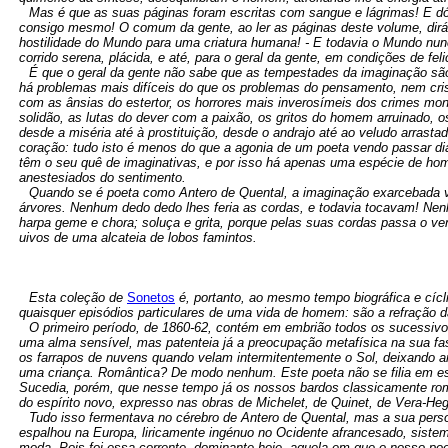
Mas é que as suas páginas foram escritas com sangue e lágrimas! E dó
consigo mesmo! O comum da gente, ao ler as páginas deste volume, dirá
hostilidade do Mundo para uma criatura humana! - E todavia o Mundo nun
corrido serena, plácida, e até, para o geral da gente, em condições de feli
É que o geral da gente não sabe que as tempestades da imaginação sã
há problemas mais difíceis do que os problemas do pensamento, nem cris
com as ânsias do estertor, os horrores mais inverosímeis dos crimes mon
solidão, as lutas do dever com a paixão, os gritos do homem arruinado, o
desde a miséria até à prostituição, desde o andrajo até ao veludo arrasta
coração: tudo isto é menos do que a agonia de um poeta vendo passar dia
têm o seu quê de imaginativas, e por isso há apenas uma espécie de ho
anestesiados do sentimento.
Quando se é poeta como Antero de Quental, a imaginação exarcebada 
árvores. Nenhum dedo dedo lhes feria as cordas, e todavia tocavam! Nen
harpa geme e chora; soluça e grita, porque pelas suas cordas passa o ve
uivos de uma alcateia de lobos famintos.
Esta coleção de
Sonetos
é, portanto, ao mesmo tempo biográfica e cíc
quaisquer episódios particulares de uma vida de homem: são a refração 
O primeiro período, de 1860-62, contém em embrião todos os sucessivo
uma alma sensível, mas patenteia já a preocupação metafísica na sua fa
os farrapos de nuvens quando velam intermitentemente o Sol, deixando an
uma criança. Romântica? De modo nenhum. Este poeta não se filia em esc
Sucedia, porém, que nesse tempo já os nossos bardos classicamente ro
do espírito novo, expresso nas obras de Michelet, de Quinet, de Vera-Hege
Tudo isso fermentava no cérebro de Antero de Quental, mas a sua pers
espalhou na Europa, liricamente ingénuo no Ocidente afrancesado, sistem
moda. Pois foi essa corrente, dominante hoje, aquela em que o nosso 