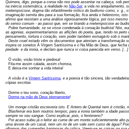
Quimera, digo, porque a coroa não nos pode assentar na cabeça, sob pena
na inércia sistemática, a realidade no
Não-Ser
, a vida no aniquilamento,
metempsicose, dogma tão infantilmente mítico do budismo como, v. g., o i
imaginação semita deu para a sua formação, fica ainda o helenismo, isto
afirmo que resistam a uma análise rigorosamente lógica, por isso mesm
do senso comum - ao passo que, em se tirando a metempsicose ao budi
Pobre humanidade, se se visse condenada à coroação budista! Nós, eur
as agonias, experimentaríamos as aflições do poeta, que, tendo no peit
pensamento, tortura o coração, sem poder também esmagá-lo sob o manto
Deste cruel estado vêm os documentos que atestam a transformação sof
inspira os sonetos
À Virgem Santíssima
e o
Na Mão de Deus
, que fecha
piedade e da ironia, e declaro que nunca vi coisa parecida em verso. [...]
Ó visão, visão triste e piedosa!
Fita-me assim calada, assim chorosa,
E deixa-me sonhar a vida inteira!
A visão é a
Virgem Santíssima
, e a poesia é tão sincera, tão verdadei
cópias escritas.
Dorme o teu sono, coração liberto,
Dorme na mão de Deus eternamente
!
Um monge cristão escreveria isto. E Antero de Quental nem é cristão, 
Blasfemar era bom noutros tempos; para a ironia também a idade passo
sempre no seu sangue. Como explicar, pois, o fenómeno?
Por acaso subiu já o leitor ao cume de um monte suficientemente alto p
uma árvore de um casal, nem um rio de um vale sem curso de água? Po
olhamos das cumeadas luminosas da crítica. Veem-se as coisas na sua e