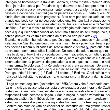
intenção de homenagem a Itália de Garibaldi, como mostra António Salga
Nota, já muito tocada por Proudhon, que doravante será sempre o maior «
triunfo, se esfacela e, involuntariamente, prepara a transformação imine
desejos e condições. Contradição de palavras e obras.» É certo que a Re
ainda «fora da história e do progresso». Mas nem por isso deixaria de l
grande que pode conter no seu seio todos quantos têm [...] pregado ao nor
mundo humano sobre as bases eternas da Justiça, da Razão e da Verdade,
ilusórias - é este o mais alto desejo, a aspiração mais santa desta socie
poesia que quiser corresponder ao sentir mais fundo do seu tempo, hoje,
pareça
poética
às vestais literárias do culto da arte pela arte?
(2)
É ainda no estilo tribunício deste posfácio que, quatro meses mais tarde 
Feliciano de Castilho que deu o nome à mais intensa polémica literária p
aos poemas recém-publicados de Teófilo Braga e Antero
para que este
(4)
de «homem sem pretensões literárias». Deixando de lado o muito que tal 
missão do escritor» é aí concebida como «um sacerdócio, um ofício públic
da bondade, não é o talento, nem a ciência, nem a experiência: é a eleva
«mero adorador da palavra», desprezador da «ideia que custa muito e nada
«transformação dolorosa. (...) Refundem-se as crenças antigas. Geram-se
humanidade em dissolução, de que é preciso extrair uma humanidade viva
Portugal, não é Lisboa [...] é Paris, é Londres, é Berlim». O foliculário m
francesa [da religião], o positivismo, o naturalismo, a [filosofia da] histór
Ideal
.
Logo no mês seguinte (dezembro de 1865) Antero volta à estacada com
faz uma crítica, quase toda ela justa e ponderada, à obra literária de Ca
português. A sua nota mais insistente é a da responsabilidade dos escrit
responsabilidade perante a Nação. «Mas a nação, a nação verdadeira, não
portuguesa são três milhões de homens que trabalham, suam, produzem,
sabem os nomes dos pretensos «grandes homens [...] a três léguas das
Antero não mais deixará de conceber-se investido de uma grande respon
«novo misticismo». Pois com efeito a sua conceção histórica da poesia e