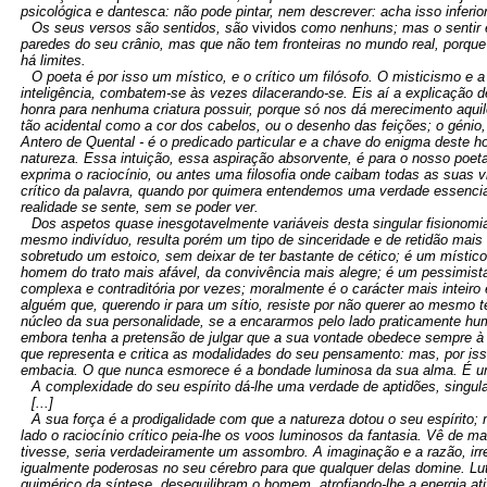
psicológica e dantesca: não pode pintar, nem descrever: acha isso inferio
Os seus versos são sentidos, são
vividos
como nenhuns; mas o sentir e
paredes do seu crânio, mas que não tem fronteiras no mundo real, porque
há limites.
O poeta é por isso um místico, e o crítico um filósofo. O misticismo e 
inteligência, combatem-se às vezes dilacerando-se. Eis aí a explicação 
honra para nenhuma criatura possuir, porque só nos dá merecimento aquil
tão acidental como a cor dos cabelos, ou o desenho das feições; o génio
Antero de Quental - é o predicado particular e a chave do enigma deste 
natureza. Essa intuição, essa aspiração absorvente, é para o nosso poeta
exprima o raciocínio, ou antes uma filosofia onde caibam todas as suas vis
crítico da palavra, quando por quimera entendemos uma verdade essencia
realidade se sente, sem se poder ver.
Dos aspetos quase inesgotavelmente variáveis desta singular fisiono
mesmo indivíduo, resulta porém um tipo de sinceridade e de retidão mais 
sobretudo um estoico, sem deixar de ter bastante de cético; é um místi
homem do trato mais afável, da convivência mais alegre; é um pessimista
complexa e contraditória por vezes; moralmente é o carácter mais inteiro
alguém que, querendo ir para um sítio, resiste por não querer ao mesmo
núcleo da sua personalidade, se a encararmos pelo lado praticamente hu
embora tenha a pretensão de julgar que a sua vontade obedece sempre à
que representa e critica as modalidades do seu pensamento: mas, por is
embacia. O que nunca esmorece é a bondade luminosa da sua alma. É
A complexidade do seu espírito dá-lhe uma verdade de aptidões, singula
[...]
A sua força é a prodigalidade com que a natureza dotou o seu espírito
lado o raciocínio crítico peia-lhe os voos luminosos da fantasia. Vê de m
tivesse, seria verdadeiramente um assombro. A imaginação e a razão, ir
igualmente poderosas no seu cérebro para que qualquer delas domine. Lu
quimérico da síntese, desequilibram o homem, atrofiando-lhe a energia ati