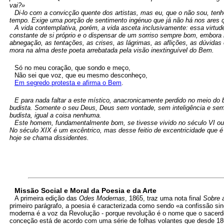
vai?»
Di-lo com a convicção quente dos artistas, mas eu, que o não sou, ten
tempo. Exige uma porção de sentimento ingénuo que já não há nos ares 
A vida contemplativa, porém, a vida asceta inclusivamente: essa virtud
constante de si próprio e o dispensar de um sorriso sempre bom, embora 
abnegação, as tentações, as crises, as lágrimas, as aflições, as dúvidas 
mora na alma deste poeta arrebatada pela visão inextinguível do Bem.
Só no meu coração, que sondo e meço,
Não sei que voz, que eu mesmo desconheço,
Em segredo protesta e afirma o Bem
.
E para nada faltar a este místico, anacronicamente perdido no meio do
budista. Somente o seu Deus, Deus sem vontade, sem inteligência e sem 
budista, igual a coisa nenhuma.
Este homem, fundamentalmente bom, se tivesse vivido no século VI ou 
No século XIX é um excêntrico, mas desse feitio de excentricidade que é
hoje se chama dissidentes.
Missão Social e Moral da Poesia e da Arte
A primeira edição das
Odes Modernas
, 1865, traz uma nota final
Sobre 
primeiro parágrafo, a poesia é caracterizada como sendo «a confissão s
moderna é a voz da Revolução - porque revolução é o nome que o sacerdote
conceção está de acordo com uma série de folhas volantes que desde 18