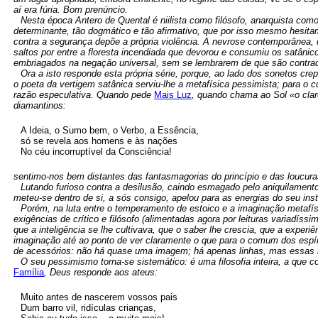
aí era fúria. Bom prenúncio.
Nesta época Antero de Quental é niilista como filósofo, anarquista como
determinante, tão dogmático e tão afirmativo, que por isso mesmo hesita
contra a segurança depõe a própria violência. A nevrose contemporânea, q
saltos por entre a floresta incendiada que devorou e consumiu os satân
embriagados na negação universal, sem se lembrarem de que são contradi
Ora a isto responde esta própria série, porque, ao lado dos sonetos c
o poeta da vertigem satânica serviu-lhe a metafísica pessimista; para o c
razão especulativa. Quando pede
Mais Luz
, quando chama ao Sol «o clar
diamantinos:
A Ideia, o Sumo bem, o Verbo, a Essência,
só se revela aos homens e às nações
No céu incorruptível da Consciência!
sentimo-nos bem distantes das fantasmagorias do princípio e das loucura
Lutando furioso contra a desilusão, caindo esmagado pelo aniquilament
meteu-se dentro de si, a sós consigo, apelou para as energias do seu inst
Porém, na luta entre o temperamento de estoico e a imaginação metafísi
exigências de crítico e filósofo (alimentadas agora por leituras variadís
que a inteligência se lhe cultivava, que o saber lhe crescia, que a exper
imaginação até ao ponto de ver claramente o que para o comum dos espí
de acessórios: não há quase uma imagem; há apenas linhas, mas essas l
O seu pessimismo torna-se sistemático: é uma filosofia inteira, a que 
Família
, Deus responde aos ateus:
Muito antes de nascerem vossos pais
Dum barro vil, ridículas crianças,