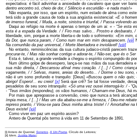
expectativa: é fácil adivinhar a ansiedade do cavaleiro que quer ver b
dentro encontro só, cheio de dor, / Silêncio e escuridão
-
e nada mais!»
Não espanta, por isso, que um espírito, num estado de alma como este,
terá sido a grande causa de toda a sua angústia existencial:
«E o homem 
de imenso funeral, / Muda, a noite, sinistra e triunfal, / Passa volvendo a
Daqui ao refúgio na morte é apenas o tempo de um ai:
«
-
“Se esta es
esta é a espada da Verdade. / / Firo mas salvo... Prostro e desbarato, /
liberdade, sim, porque a morte liberta-o de todo o sofrimento:
«Em mim, os
da Dor, que nunca param, / Como num mar em mim desaparecem.
[vii]
N
Na comunhão da paz universal, / Morte libertadora e inviolável!
[viii]
No entanto, reminiscências da sua cultura judaico-cristã parecem tra
procurar-te, / Mas não sonhar contigo e adorar-te, / Não-ser, que és o Ser
Esta é, talvez, a grande verdade a chegou o espírito compungido do p
Num último golpe de desespero, lança-se nas mãos da sua derradeira e 
sua mão direita, / Descansou afinal meu coração. /
[
...
]
/ Como criança,
vagamente, / / Selvas, mares, areias do deserto... / Dorme o teu sono
não é um sono profundo e tranquilo:
[
Deus
]
«Buscou quem o não quis; e
abrigo! Espero!... eu creio!
[x]
Será que crê? Se tal fosse verdade, desa
pesadelos de seu sono intranquilo:
«Só uma vez ousei interrogá-lo: /
-
“Qu
-
“Teus irmãos (respondeu), os vãos humanos, / Chamam-me Deus, há mai
Por mais que apregoasse a conversão, creio que nunca a terá alcançado
ímpia mesa, /
[
...
]
/ Mas um dia abalou-se-me a firmeza, / Deu-me rebate 
represo pranto, / Virou-se para Deus minha alma triste! / / Amortalhei n
Deus existe!
[xii]
Como viver em paz um espírito assim?
Antero de Quental pôs termo à vida em 11 de Setembro de 1891.
[i]
Antero de Quental,
Sonetos
,
A Um Poeta
, Círculo de Leitores
;
[ii]
Idem,
Justitia Mater
;