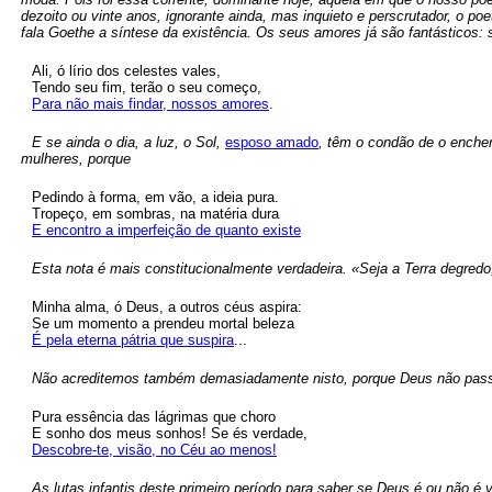
dezoito ou vinte anos, ignorante ainda, mas inquieto e perscrutador, o p
fala Goethe a síntese da existência. Os seus amores já são fantásticos: 
Ali, ó lírio dos celestes vales,
Tendo seu fim, terão o seu começo,
Para não mais findar, nossos amores
.
E se ainda o dia, a luz, o Sol,
esposo amado
, têm o condão de o enche
mulheres, porque
Pedindo à forma, em vão, a ideia pura.
Tropeço, em sombras, na matéria dura
E encontro a imperfeição de quanto existe
Esta nota é mais constitucionalmente verdadeira. «Seja a Terra degredo
Minha alma, ó Deus, a outros céus aspira:
Se um momento a prendeu mortal beleza
É pela eterna pátria que suspira
...
Não acreditemos também demasiadamente nisto, porque Deus não passa
Pura essência das lágrimas que choro
E sonho dos meus sonhos! Se és verdade,
Descobre-te, visão, no Céu ao menos!
As lutas infantis deste primeiro período para saber se Deus é ou não 