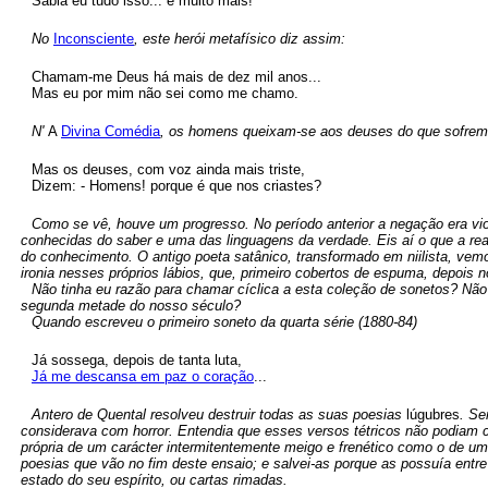
Sabia eu tudo isso... e muito mais!
No
Inconsciente
, este herói metafísico diz assim:
Chamam-me Deus há mais de dez mil anos...
Mas eu por mim não sei como me chamo.
N'
A
Divina Comédia
, os homens queixam-se aos deuses do que sofrem, 
Mas os deuses, com voz ainda mais triste,
Dizem: - Homens! porque é que nos criastes?
Como se vê, houve um progresso. No período anterior a negação era vi
conhecidas do saber e uma das linguagens da verdade. Eis aí o que a re
do conhecimento. O antigo poeta satânico, transformado em niilista, vem
ironia nesses próprios lábios, que, primeiro cobertos de espuma, depois
Não tinha eu razão para chamar cíclica a esta coleção de sonetos? Não
segunda metade do nosso século?
Quando escreveu o primeiro soneto da quarta série (1880-84)
Já sossega, depois de tanta luta,
Já me descansa em paz o coração
...
Antero de Quental resolveu destruir todas as suas poesias
lúgubres
. Se
considerava com horror. Entendia que esses versos tétricos não podiam c
própria de um carácter intermitentemente meigo e frenético como o de um
poesias que vão no fim deste ensaio; e salvei-as porque as possuía entr
estado do seu espírito, ou cartas rimadas.