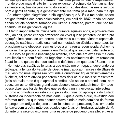
mundo e que mais direito tem a ser exigente. Discípulo da Alemanha filo
semente sua, trazida pelo vento do século, faz desabrochar neste solo po
bom e gentil espírito,
que generosamente me toma pela mão, para me ap
As informações biográficas e bibliográficas que V. Ex.a me pede, pode
antigas famílias dos seus colonizadores, em abril de 1842, tendo por con
sendo por ela bacharel formado em Direito. Confesso, porém, que não foi 
ficando um insignificante legista.
O facto importante da minha vida, durante aqueles anos, e provavelment
deu, ao sair, pobre criança arrancada do viver quase patriarcal de uma pr
agitação intelectual de um centro, onde mais ou menos vinham repercutir
educação católica e tradicional, caí num estado de dúvida e incerteza, tan
placidamente e obedecer sem esforço a uma regra reconhecida. Achei-me s
os da minha geração, a primeira em Portugal que saiu decididamente e co
Se a isto se juntar a imaginação ardente, com que em excesso me dotar
turbulência e a petulância, os fogachos e os abatimentos de um temperam
ficará feito o quadro das qualidades e defeitos com que, aos 18 anos, p
No meio das católicas leituras a que então me entregava, devorando com
teólogos, a leitura do
Fausto
de Goethe (na tradução francesa de Blaze de
meu espírito uma impressão profunda e duradoura: fiquei definitivamente
Michelet, foi sem dúvida por serem estes dois os que mais se ressentem 
(pois só mais tarde é que aprendi alemão); não sei se o entendi bem, ne
seduziam as tendências grandiosas daquele estupenda síntese. Em todo o 
posso dizer que foi dentro dele que se deu a minha evolução intelectual.
Como acomodava eu este culto pelas doutrinas do apologista do Estado
Mistérios da incoerência da mocidade! O que é certo é que, revestido com
reformar tudo, eu que nem sequer estava ainda a meio caminho da form
emprego, em artigos de jornais, em folhetos, em proclamações, em confe
fundava com a outra mão sociedades operárias e introduzia, adepto de Ma
durante uns sete ou oito anos uma espécie de pequeno Lassalle, e tive a