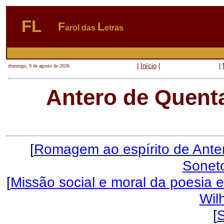
FL
F
L
arol das
etras
|
Início
|
|
domingo, 9 de agosto de 2026
Antero de Quent
[
Romagem ao espírito de Ante
Soneto
[
Missão social e moral da poesia e
Wil
[