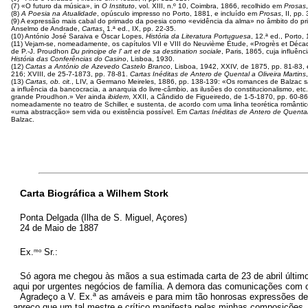
(7) «O futuro da música», in
O Instituto
, vol. XIII, n.º 10, Coimbra, 1866, recolhido em
Prosas
(8)
A Poesia na Atualidade
, opúsculo impresso no Porto, 1881, e incluído em
Prosas
, II, pp.
(9) A expressão mais cabal do primado da poesia como «evidência da alma» no âmbito do pr
Anselmo de Andrade,
Cartas
, 1.ª ed., IX, pp. 22-35.
(10) António José Saraiva e Óscar Lopes,
História da Literatura Portuguesa
, 12.ª ed., Porto,
(11) Vejam-se, nomeadamente, os capítulos VII e VIII do Neuvième Étude, «Progrès et Décad
de P.-J. Proudhon
Du principe de l' art et de sa destination sociale
, Paris, 1865, cuja influê
História das Conferências do Casino
, Lisboa, 1930.
(12)
Cartas a António de Azevedo Castelo Branco
, Lisboa, 1942, XXIV, de 1875, pp. 81-83,
216; XVIII, de 25-7-1873, pp. 78-81.
Cartas Inéditas de Antero de Quental a Oliveira Martins
(13)
Cartas, ob. cit.
, LIV, a Germano Meireles, 1886, pp. 138-139: «Os romances de Balzac sã
a influência da bancocracia, a anarquia do livre-câmbio, as ilusões do constitucionalismo, 
grande Proudhon.» Ver ainda
ibidem
, XXII, a Cândido de Figueiredo, de 1-5-1870, pp. 60-86
nomeadamente no teatro de Schiller, e sustenta, de acordo com uma linha teorética românti
«uma abstracção» sem vida ou existência possível. Em
Cartas Inéditas de Antero de Quental 
Balzac.
Carta Biográfica a Wilhem Stork
Ponta Delgada (Ilha de S. Miguel, Açores)
24 de Maio de 1887
mo
Ex.
Sr.:
Só agora me chegou às mãos a sua estimada carta de 23 de abril último, 
aqui por urgentes negócios de família. A demora das comunicações com o 
Agradeço a V. Ex.ª as amáveis e para mim tão honrosas expressões de
apreço que um tal mestre e crítico manifesta pelas minhas composições, ao