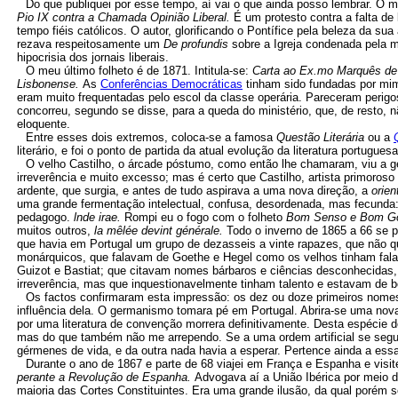
Do que publiquei por esse tempo, aí vai o que ainda posso lembrar. O me
Pio IX contra a Chamada Opinião Liberal.
É um protesto contra a falta de
tempo fiéis católicos. O autor, glorificando o Pontífice pela beleza da sua
rezava respeitosamente um
De profundis
sobre a Igreja condenada pela m
hipocrisia dos jornais liberais.
O meu último folheto é de 1871. Intitula-se:
Carta ao Ex.mo Marquês de'
Lisbonense.
As
Conferências Democráticas
tinham sido fundadas por mi
eram muito frequentadas pelo escol da classe operária. Pareceram perig
concorreu, segundo se disse, para a queda do ministério, que, de resto, 
eloquente.
Entre esses dois extremos, coloca-se a famosa
Questão Literária
ou a
literário, e foi o ponto de partida da atual evolução da literatura portugue
O velho Castilho, o árcade póstumo, como então lhe chamaram, viu a ge
irreverência e muito excesso; mas é certo que Castilho, artista primoroso
ardente, que surgia, e antes de tudo aspirava a uma nova direção, a
orien
uma grande fermentação intelectual, confusa, desordenada, mas fecunda:
pedagogo.
lnde irae.
Rompi eu o fogo com o folheto
Bom Senso e Bom Gos
muitos outros,
la mêlée devint générale.
Todo o inverno de 1865 a 66 se p
que havia em Portugal um grupo de dezasseis a vinte rapazes, que não 
monárquicos, que falavam de Goethe e Hegel como os velhos tinham fala
Guizot e Bastiat; que citavam nomes bárbaros e ciências desconhecidas, c
irreverência, mas que inquestionavelmente tinham talento e estavam de 
Os factos confirmaram esta impressão: os dez ou doze primeiros nomes 
influência dela. O germanismo tomara pé em Portugal. Abrira-se uma nova
por uma literatura de convenção morrera definitivamente. Desta espécie 
mas do que também não me arrependo. Se a uma ordem artificial se segui
gérmenes de vida, e da outra nada havia a esperar. Pertence ainda a ess
Durante o ano de 1867 e parte de 68 viajei em França e Espanha e visit
perante a Revolução de Espanha.
Advogava aí a União Ibérica por meio d
maioria das Cortes Constituintes. Era uma grande ilusão, da qual porém s