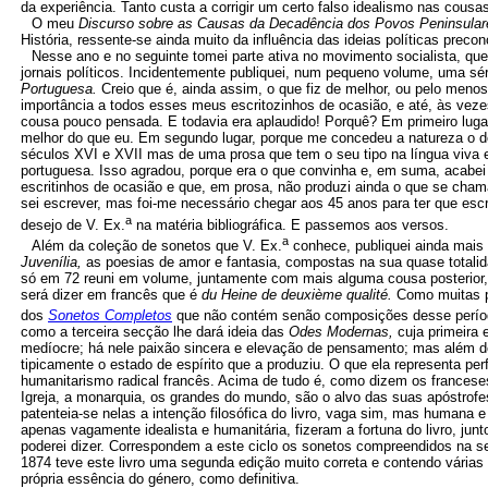
da experiência. Tanto custa a corrigir um certo falso idealismo nas cousa
O meu
Discurso sobre as Causas da Decadência dos Povos Peninsular
História, ressente-se ainda muito da influência das ideias políticas preco
Nesse ano e no seguinte tomei parte ativa no movimento socialista, qu
jornais políticos. Incidentemente publiquei, num pequeno volume, uma sé
Portuguesa.
Creio que é, ainda assim, o que fiz de melhor, ou pelo men
importância a todos esses meus escritozinhos de ocasião, e até, às vezes
cousa pouco pensada. E todavia era aplaudido! Porquê? Em primeiro lug
melhor do que eu. Em segundo lugar, porque me concedeu a natureza o d
séculos XVI e XVII mas de uma prosa que tem o seu tipo na língua viva e
portuguesa. Isso agradou, porque era o que convinha e, em suma, acabei
escritinhos de ocasião e que, em prosa, não produzi ainda o que se cha
sei escrever, mas foi-me necessário chegar aos 45 anos para ter que esc
a
desejo de V. Ex.
na matéria bibliográfica. E passemos aos versos.
a
Além da coleção de sonetos que V. Ex.
conhece, publiquei ainda mais
Juvenília,
as poesias de amor e fantasia, compostas na sua quase totalid
só em 72 reuni em volume, juntamente com mais alguma cousa posterior, 
será dizer em francês que é
du Heine de deuxième qualité.
Como muitas p
dos
Sonetos Completos
que não contém senão composições desse períod
como a terceira secção lhe dará ideia das
Odes Modernas,
cuja primeira
medíocre; há nele paixão sincera e elevação de pensamento; mas além de 
tipicamente o estado de espírito que a produziu. O que ela representa perf
humanitarismo radical francês. Acima de tudo é, como dizem os frances
Igreja, a monarquia, os grandes do mundo, são o alvo das suas apóstrofe
patenteia-se nelas a intenção filosófica do livro, vaga sim, mas humana
apenas vagamente idealista e humanitária, fizeram a fortuna do livro, ju
poderei dizer. Correspondem a este ciclo os sonetos compreendidos na 
1874 teve este livro uma segunda edição muito correta e contendo várias
própria essência do género, como definitiva.