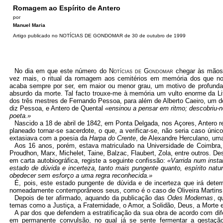
Romagem ao Espírito de
Antero
por
Manuel Maria
Artigo publicado no NOTÍCIAS DE GONDOMAR de 30 de outubro de 1999
No dia em que este número do
Notícias de Gondomar
chegar às mãos 
vez mais, o ritual da romagem aos cemitérios em memória dos que nos
acaba sempre por ser, em maior ou menor grau, um motivo de profunda r
absurdo da morte. Tal facto trouxe-me à memória um vulto enorme da Li
dos três mestres de Fernando Pessoa, para além de Alberto Caeiro, um 
diz Pessoa, e Antero de Quental
«ensinou a pensar em ritmo; descobriu-n
poeta.»
Nascido a 18 de abril de 1842, em Ponta Delgada, nos Açores, Antero 
planeado tornar-se sacerdote, o que, a verificar-se, não seria caso únic
extasiava com a poesia da
Harpa do Crente
, de Alexandre Herculano, um
Aos 16 anos, porém, estava matriculado na Universidade de Coimbra,
Proudhon, Marx, Michelet, Taine, Balzac, Flaubert, Zola, entre outros. D
em carta autobiográfica, registe a seguinte confissão:
«Varrida num insta
estado de dúvida e incerteza, tanto mais pungente quanto, espírito natur
obedecer sem esforço a uma regra reconhecida.»
É, pois, este estado pungente de dúvida e de incerteza que irá dete
nomeadamente contemporâneos seus, como é o caso de Oliveira Martins, pr
Depois de ter afirmado, aquando da publicação das
Odes Modernas
, 
temas como a Justiça, a Fraternidade, o Amor, a Solidão, Deus, a Morte 
A par dos que defendem a estratificação da sua obra de acordo com di
em permanente convulsão, no qual já se sente fermentar a gestação