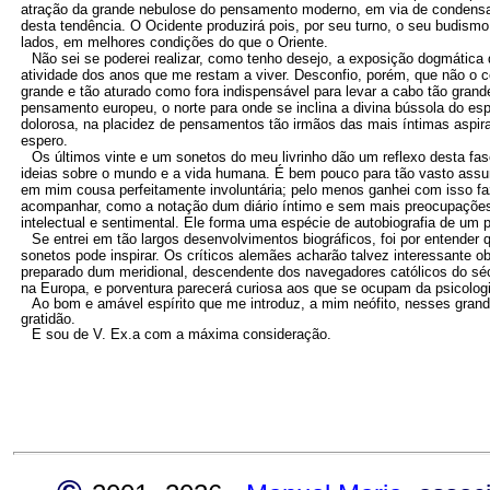
atração da grande nebulose do pensamento moderno, em via de condensa
desta tendência. O Ocidente produzirá pois, por seu turno, o seu budismo,
lados, em melhores condições do que o Oriente.
Não sei se poderei realizar, como tenho desejo, a exposição dogmática 
atividade dos anos que me restam a viver. Desconfio, porém, que não o 
grande e tão aturado como fora indispensável para levar a cabo tão grande
pensamento europeu, o norte para onde se inclina a divina bússola do es
dolorosa, na placidez de pensamentos tão irmãos das mais íntimas aspi
espero.
Os últimos vinte e um sonetos do meu livrinho dão um reflexo desta fas
ideias sobre o mundo e a vida humana. É bem pouco para tão vasto assu
em mim cousa perfeitamente involuntária; pelo menos ganhei com isso fa
acompanhar, como a notação dum diário íntimo e sem mais preocupações 
intelectual e sentimental. Ele forma uma espécie de autobiografia de 
Se entrei em tão largos desenvolvimentos biográficos, foi por entender 
sonetos pode inspirar. Os críticos alemães acharão talvez interessante 
preparado dum meridional, descendente dos navegadores católicos do sé
na Europa, e porventura parecerá curiosa aos que se ocupam da psicolo
Ao bom e amável espírito que me introduz, a mim neófito, nesses grande
gratidão.
E sou de V. Ex.a com a máxima consideração.