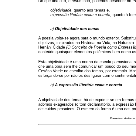
Do que fica dito, e resumindo, podemos descobrir no Pa
objetividade
, quanto aos temas e,
expressão literária exata e correta
, quanto à for
a)
Objetividade dos temas
A poesia volta-se agora para o mundo exterior. Substitu
objetivos, inspirados na História, na Vida, na Natureza
Hernâni Cidade
(O Conceito de Poesia como Expressão
conteúdo quaisquer elementos polémicos bem como as 
Esta objetividade é uma norma da escola parnasiana, s
crie uma obra sem lhe comunicar um pouco do seu mod
Cesário Verde na escolha dos temas, por exemplo. Mas
esforçando-se por não os desfigurar com o sentimental
b)
A expressão literária exata e correta
A objetividade dos temas há-de exprimir-se em formas i
adornos exagerados (o tom declamatório, a expressão b
descuidos prosaicos. O esmero da forma é uma das p
Barreiros, Antóni