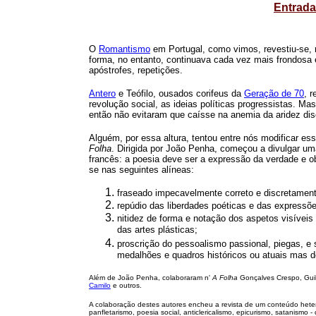
Entrada
O
Romantismo
em Portugal, como vimos, revestiu-se, 
forma, no entanto, continuava cada vez mais frondosa e 
apóstrofes, repetições.
Antero
e Teófilo, ousados corifeus da
Geração de 70
, 
revolução social, as ideias políticas progressistas. 
então não evitaram que caísse na anemia da aridez dis
Alguém, por essa altura, tentou entre nós modificar es
Folha
. Dirigida por João Penha, começou a divulgar um
francês: a poesia deve ser a expressão da verdade e o
se nas seguintes alíneas:
fraseado impecavelmente correto e discretament
repúdio das liberdades poéticas e das expressõe
nitidez de forma e notação dos aspetos visíveis
das artes plásticas;
proscrição do pessoalismo passional, piegas, e s
medalhões e quadros históricos ou atuais mas de
Além de João Penha, colaboraram n'
A Folha
Gonçalves Crespo, Gui
Camilo
e outros.
A colaboração destes autores encheu a revista de um conteúdo hetero
panfletarismo, poesia social, anticlericalismo, epicurismo, satanismo