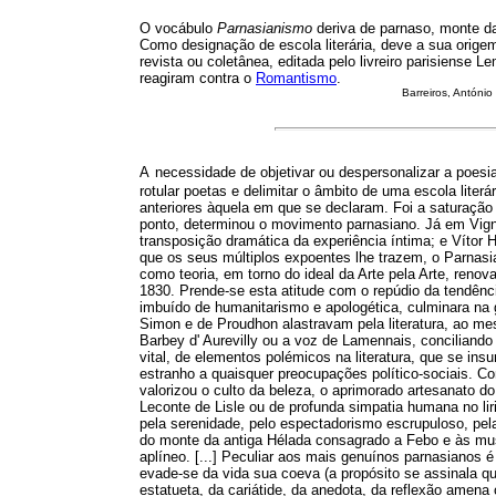
O vocábulo
Parnasianismo
deriva de parnaso, monte da
Como designação de escola literária, deve a sua origem
revista ou coletânea, editada pelo livreiro parisiense L
reagiram contra o
Romantismo
.
Barreiros, Antóni
A
necessidade de objetivar ou despersonalizar a poesi
rotular poetas e delimitar o âmbito de uma escola lite
anteriores àquela em que se declaram. Foi a saturação 
ponto, determinou o movimento parnasiano. Já em Vigny
transposição dramática da experiência íntima; e Vítor 
que os seus múltiplos expoentes lhe trazem, o Parnas
como teoria, em torno do ideal da Arte pela Arte, renov
1830. Prende-se esta atitude com o repúdio da tendência
imbuído de humanitarismo e apologética, culminara na g
Simon e de Proudhon alastravam pela literatura, ao me
Barbey d' Aurevilly ou a voz de Lamennais, conciliando 
vital, de elementos polémicos na literatura, que se ins
estranho a quaisquer preocupações político-sociais. C
valorizou o culto da beleza, o aprimorado artesanato 
Leconte de Lisle ou de profunda simpatia humana no lir
pela serenidade, pelo espectadorismo escrupuloso, pel
do monte da antiga Hélada consagrado a Febo e às musa
aplíneo. [...] Peculiar aos mais genuínos parnasianos é 
evade-se da vida sua coeva (a propósito se assinala que
estatueta, da cariátide, da anedota, da reflexão amena 