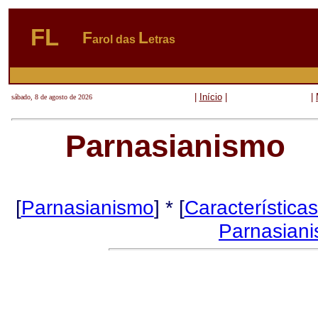
FL
F
L
arol das
etras
|
Início
|
|
sábado, 8 de agosto de 2026
Parnasianismo
[
Parnasianismo
] * [
Característica
Parnasiani