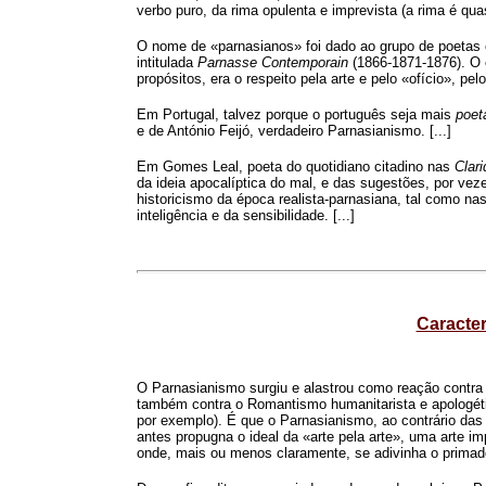
verbo puro, da rima opulenta e imprevista (a rima é quas
O nome de «parnasianos» foi dado ao grupo de poetas 
intitulada
Parnasse Contemporain
(1866-1871-1876). O e
propósitos, era o respeito pela arte e pelo «ofício», pelo «
Em Portugal, talvez porque o português seja mais
poet
e de António Feijó, verdadeiro Parnasianismo. [...]
Em Gomes Leal, poeta do quotidiano citadino nas
Clar
da ideia apocalíptica do mal, e das sugestões, por veze
historicismo da época realista-parnasiana, tal como na
inteligência e da sensibilidade. [...]
Caracter
O Parnasianismo surgiu e alastrou como reação contra
também contra o Romantismo humanitarista e apologét
por exemplo). É que o Parnasianismo, ao contrário da
antes propugna o ideal da «arte pela arte», uma arte i
onde, mais ou menos claramente, se adivinha o primado