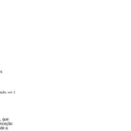
is
ção, vol. 1
, que
conceção
nde a