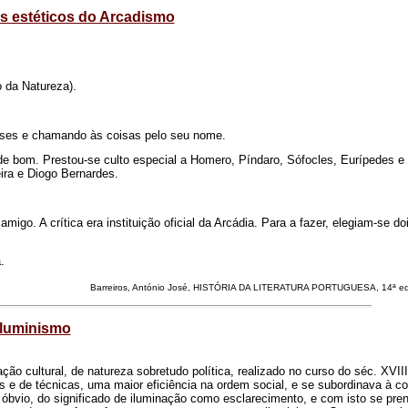
is estéticos do Arcadismo
o da Natureza).
rases e chamando às coisas pelo seu nome.
e bom. Prestou-se culto especial a Homero, Píndaro, Sófocles, Eurípedes e
eira e Diogo Bernardes.
igo. A crítica era instituição oficial da Arcádia. Para a fazer, elegiam-se do
.
Barreiros, António José, HISTÓRIA DA LITERATURA PORTUGUESA, 14ª edi
Iluminismo
 cultural, de natureza sobretudo política, realizado no curso do séc. XVIII
s e de técnicas, uma maior eficiência na ordem social, e se subordinava à 
bvio, do significado de iluminação como esclarecimento, e com isto se pre