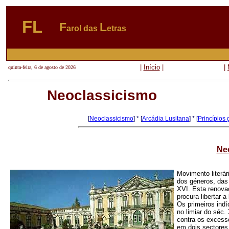
FL
F
L
arol das
etras
|
Início
|
|
quinta-feira, 6 de agosto de 2026
Neoclassicismo
[
Neoclassicismo
] * [
Arcádia Lusitana
] * [
Princípios 
Ne
Movimento literári
dos géneros, das
XVI. Esta renova
procura libertar 
Os primeiros indí
no limiar do séc
contra os excesso
em dois sectores 