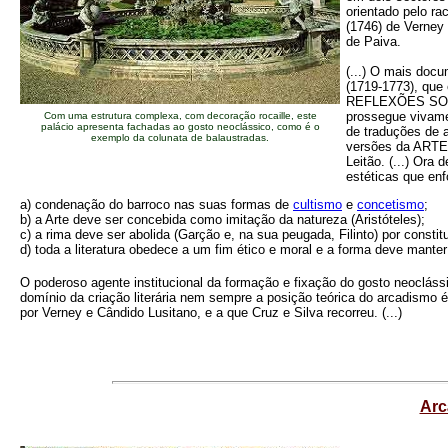
orientado pelo 
(1746) de Verne
de Paiva.
(...) O mais doc
(1719-1773), qu
REFLEXÕES SOBRE
prossegue vivame
Com uma estrutura complexa, com decoração rocaille, este
palácio apresenta fachadas ao gosto neoclássico, como é o
de traduções de a
exemplo da colunata de balaustradas.
versões da ARTE 
Leitão. (...) Ora
estéticas que en
a) condenação do barroco nas suas formas de
cultismo
e
concetismo
;
b) a Arte deve ser concebida como imitação da natureza (Aristóteles);
c) a rima deve ser abolida (Garção e, na sua peugada, Filinto) por consti
d) toda a literatura obedece a um fim ético e moral e a forma deve manter 
O poderoso agente institucional da formação e fixação do gosto neoc
domínio da criação literária nem sempre a posição teórica do arcadismo 
por Verney e Cândido Lusitano, e a que Cruz e Silva recorreu. (...)
Arc