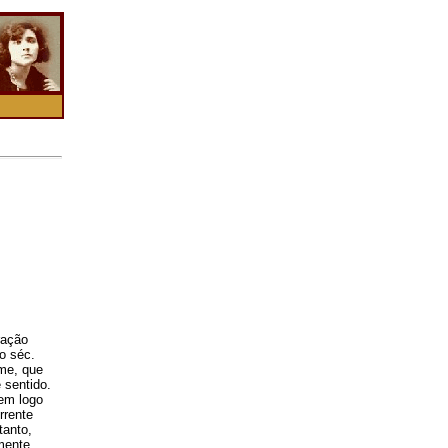
ração
o séc.
me, que
 sentido.
cem logo
rrente
tanto,
emente