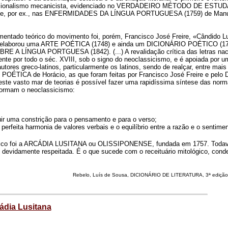
racionalismo mecanicista, evidenciado no VERDADEIRO MÉTODO DE ESTU
y e, por ex., nas ENFERMIDADES DA LÍNGUA PORTUGUESA (1759) de Manu
umentado teórico do movimento foi, porém, Francisco José Freire, «Cândido L
e elaborou uma ARTE POÉTICA (1748) e ainda um DICIONÁRIO POÉTICO (17
 A LÍNGUA PORTGUESA (1842). (...) A revalidação crítica das letras nac
nte por todo o séc. XVIII, sob o signo do neoclassicismo, e é apoiada por 
utores greco-latinos, particularmente os latinos, sendo de realçar, entre mais
POÉTICA de Horácio, as que foram feitas por Francisco José Freire e pelo D
 deste vasto mar de teorias é possível fazer uma rapidíssima síntese das nor
formam o neoclassicismo:
tuir uma constrição para o pensamento e para o verso;
perfeita harmonia de valores verbais e o equilíbrio entre a razão e o sentimen
lássico foi a ARCÁDIA LUSITANA ou OLISSIPONENSE, fundada em 1757. Todav
é devidamente respeitada. É o que sucede com o receituário mitológico, con
Rebelo, Luís de Sousa, DICIONÁRIO DE LITERATURA, 3ª edição
ádia Lusitana