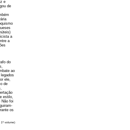
uz e
egou de
também
ária
roquismo
ugueses
núteis)
icista a
ntre a
ções
rafo do
s,
ombate ao
 legados
or ele,
io de
s,
ertação
 estilo,
 Não foi
guiram-
urante os
 1º volume)