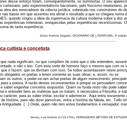
res desse esforço foram, consequentemente, os iluministas. O seu apareci
mo cartesiano, pelo experimentalismo baconiano, pelo fisicismo newtoniano, p
na obra dos renovadores da ciência jurídica, sobretudo nos construtores do di
eve nas bases em que assentou era afinal o resultado a que se chegara numa 
uando vingou a ideia da supremacia da cultura moderna sobre a dos an
s experiências milenárias, enriquecidas pelas experiências recentíssimas. 
soma de tanta experiência.
Júnior, António Salgado, DICIONÁRIO DE LITERATURA, 3ª edição
ica cultista e concetista
 que nada significam, ou que compõem de sorte que o não entendem, assent
a vontade, e não o leio. Com esta sorte de homens faço o mesmo que com os la
s que o fazem, que se divirtam com isso. Se todos assentassem neste princíp
am obrigados os poetas a lerem somente as suas obras; e, assim, ou se
m os outros; e poder-se-iam achar poetas de algum merecimento; principal
s para a poesia. A razão destes inconvenientes é porque se persuadem com
s e saber engenhar conceitos esquisitos. Quem se funda nisto não pode saber
ina e entender bem as matérias que se tratam; é necessária a Filosofia, e sa
carácter, para as saber imitar, excitar e adormecer.. Aqui entra novamente 
 história, para não dizer parvoíces; entra a história da fábula, etc. Tudo is
Antiguidade. (...) Onde, quem não tem estes fundamentos é versejador, ma
Verney, Luís António (1713-1791), VERDADEIRO MÉTODO DE ESTUDAR,