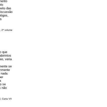
mento
elo
reito das
discussão
tigos,
Os
, 2º volume
o que
birintos
io, veria
mente se
ummente
 nada:
ber
a
to se
s não
 Carta VII