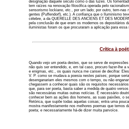
designação daquele século como o das luzes. Os fomentado
tem raízes na renovação filosófica operada pelo racionalis
sensorismo lockiano, etc., por um lado; por outro, tem-nas 
gentes (Puffendorf), etc.). A confiança que o Iluminismo t
célebre, a da QUERELLE DES ANCIENS ET DES MODERNES, q
pela conclusão de que eram os modernos os depositários da
iluministas foram os que procuraram a aplicação para essa 
Crítica à poét
Quando vejo um poeta destes, que se serve de expressões
não quis ser entendido, e, em tal caso, procuro fazer-lhe 
e enigmas, etc., os quais nunca me cansei de decifrar. Ele
V. P. como se mudava a poesia nestes países; porque seri
desenganariam eles mesmos com o tempo, ou não enganaria
chegassem a conhecer quais são os requisitos necessário
que, para ser poeta, basta saber a medida de quatro verso
são necessárias muitas outras notícias. É necessário doutr
conhecer bem as ações dos homens, as suas paixões, o seu 
Retórica, que supõe todas aquelas coisas; entra uma pouca de
mostra manifestamente nos melhores poemas que temos da 
poeta; e necessariamente há-de dizer muita parvoíce.