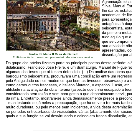
Agremiação idead
Silva, Manuel Es
lhe dar os estat
academias de lite
para apresentaçã
antagónica à daq
seiscentista, est
da primeira metade
tudo aquilo que o
que se comprometi
sua atividade nã
apresentadas, co
Teatro D. Maria II Casa de Garrett
dissertação por a
Edifício ecléctico, mas com predomínio da arte neoclássica.
Do grupo dos sócios fizeram parte os principais poetas desse período: a
didaticismo, Francisco José Freire, e um dramaturgo, Manuel de Figueire
algumas das teses que aí teriam defendido. (...)
Da análise das obras que
barroquismo seiscentista, procuravam uma conciliação entre um regress
pela Antiguidade ou nos modernos que bem as tivessem observado) e a orie
como certos outros franceses, o italiano Muratori, o espanhol Luzán, etc
utilidade na avaliação da obra literária (aspecto que tinha escapado à te
considerando sem razão e sem bom gosto a que denominavam servil; para
da rima. Entretanto, mostram-se ainda demasiadamente presos a preconce
- manifestando-se já neles a preocupação, que há-de vir a ter mais tarde 
muito duradoura, ou pelo menos sem incidentes, a vida desta agremiação.
se períodos entrecortados de vicissitudes várias (afastamento dos sócios 
quais a sua função se vai desvirtuando e caindo em franca dissolução, a