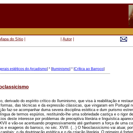
Mapa do Sítio
|
|
Autor
|
gerais estéticos do Arcadismo
] * [
Iluminismo
] * [
Crítica ao Barroco
]
oclassicismo
o, derivado do espírito crítico do Iluminismo, que visa à reabilitação e restau
 formas, das técnicas e da expressão clássicas, que vingaram em Portugal n
ção faz-se acompanhar duma severa disciplina estética e dum purismo estre
a língua de termos espúrios, restituindo-lhe uma sobriedade castiça e o rigor de
cios deste interesse por problemas de preceptiva literária e linguística apare
. XVII e vão-se acentuando progressivamente até ganharem a força de uma co
s e exageros do barroco, no séc. XVIII. (...) O Neoclassicismo vai atuar, por
capitais: o da doutrinação estética e o da criação literária. O primeiro é fort