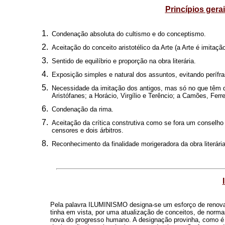
Princípios gera
Condenação absoluta do cultismo e do conceptismo.
Aceitação do conceito aristotélico da Arte (a Arte é imitaçã
Sentido de equilíbrio e proporção na obra literária.
Exposição simples e natural dos assuntos, evitando períf
Necessidade da imitação dos antigos, mas só no que têm d
Aristófanes; a Horácio, Virgílio e Terêncio; a Camões, Ferr
Condenação da rima.
Aceitação da crítica construtiva como se fora um conselho am
censores e dois árbitros.
Reconhecimento da finalidade morigeradora da obra literária
Pela palavra ILUMINISMO designa-se um esforço de renovação
tinha em vista, por uma atualização de conceitos, de norma
nova do progresso humano. A designação provinha, como é ó