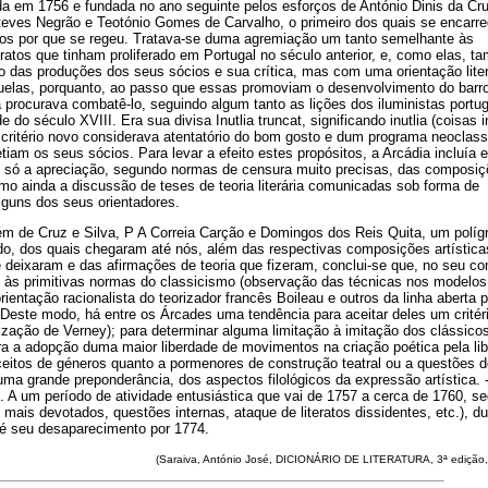
a em 1756 e fundada no ano seguinte pelos esforços de António Dinis da Cr
teves Negrão e Teotónio Gomes de Carvalho, o primeiro dos quais se encarr
utos por que se regeu. Tratava-se duma agremiação um tanto semelhante às
ratos que tinham proliferado em Portugal no século anterior, e, como elas, 
o das produções dos seus sócios e sua crítica, mas com uma orientação liter
uelas, porquanto, ao passo que essas promoviam o desenvolvimento do bar
a procurava combatê-lo, seguindo algum tanto as lições dos iluministas port
 do século XVIII. Era sua divisa Inutlia truncat, significando inutlia (coisas i
 critério novo considerava atentatório do bom gosto e dum programa neoclass
am os seus sócios. Para levar a efeito estes propósitos, a Arcádia incluía e
o só a apreciação, segundo normas de censura muito precisas, das composi
mo ainda a discussão de teses de teoria literária comunicadas sob forma de
lguns dos seus orientadores.
lém de Cruz e Silva, P A Correia Carção e Domingos dos Reis Quita, um políg
do, dos quais chegaram até nós, além das respectivas composições artística
 deixaram e das afirmações de teoria que fizeram, conclui-se que, no seu c
o às primitivas normas do classicismo (observação das técnicas nos modelos
ntação racionalista do teorizador francês Boileau e outros da linha aberta p
. Deste modo, há entre os Árcades uma tendência para aceitar deles um critér
orização de Verney); para determinar alguma limitação à imitação dos clássico
 a adopção duma maior liberdade de movimentos na criação poética pela lib
itos de géneros quanto a pormenores de construção teatral ou a questões de
uma grande preponderância, dos aspectos filológicos da expressão artística. -
 A um período de atividade entusiástica que vai de 1757 a cerca de 1760, se
mais devotados, questões internas, ataque de literatos dissidentes, etc.), d
té seu desaparecimento por 1774.
(Saraiva, António José, DICIONÁRIO DE LITERATURA, 3ª edição,