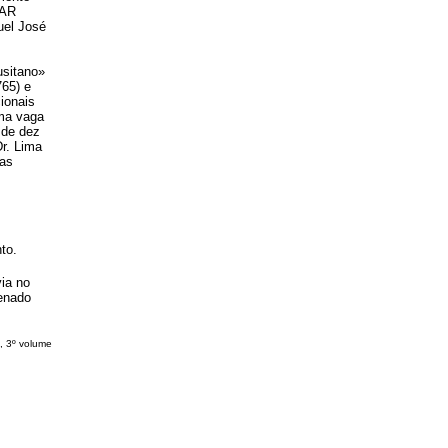
DAR
el José
usitano»
65) e
ionais
uma vaga
 de dez
r. Lima
mas
to.
ia no
denado
, 3º volume