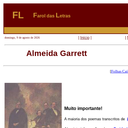
FL
F
L
arol das
etras
|
Início
|
|
domingo, 9 de agosto de 2026
Almeida Garrett
Folhas Caí
[
Muito importante!
A maioria dos poemas transcritos de