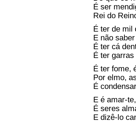
É ser mendi
Rei do Rein
É ter de mil
E não saber
É ter cá den
É ter garras
É ter fome, é
Por elmo, as
É condensar
E é amar-te,
É seres alm
E dizê-lo ca