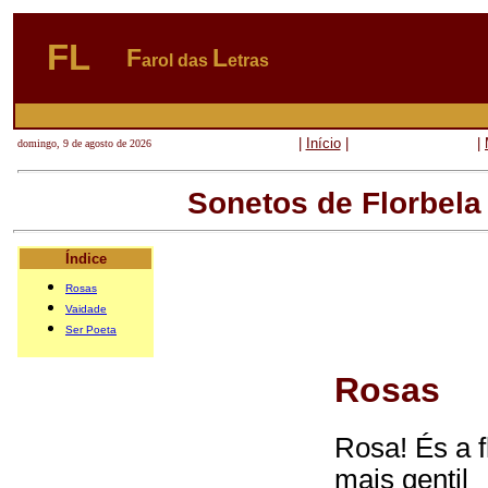
FL
F
L
arol das
etras
|
Início
|
|
domingo, 9 de agosto de 2026
Sonetos de Florbel
Índice
Rosas
Vaidade
Ser Poeta
Rosas
Rosa! És a f
mais gentil