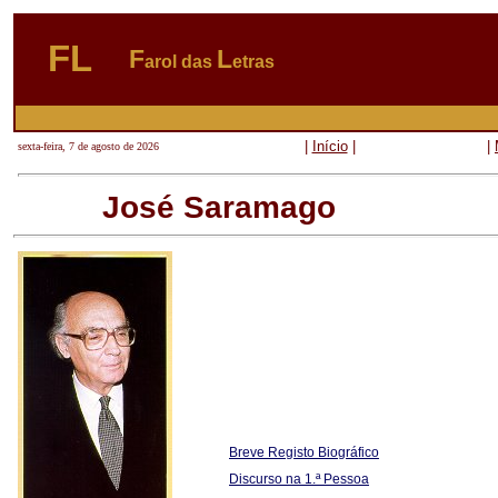
FL
F
L
arol das
etras
|
Início
|
|
sexta-feira, 7 de agosto de 2026
José Saramago
Breve Registo Biográfico
Discurso na 1.ª Pessoa