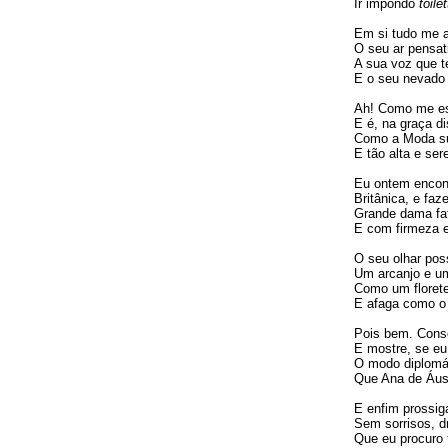
Ir impondo
toile
Em si tudo me a
O seu ar pensati
A sua voz que t
E o seu nevado e
Ah! Como me es
E é, na graça di
Como a Moda sup
E tão alta e se
Eu ontem encont
Britânica, e fa
Grande dama fat
E com firmeza e
O seu olhar pos
Um arcanjo e um
Como um florete
E afaga como o 
Pois bem. Conse
E mostre, se eu
O modo diplomát
Que Ana de Áust
E enfim prossig
Sem sorrisos, d
Que eu procuro 