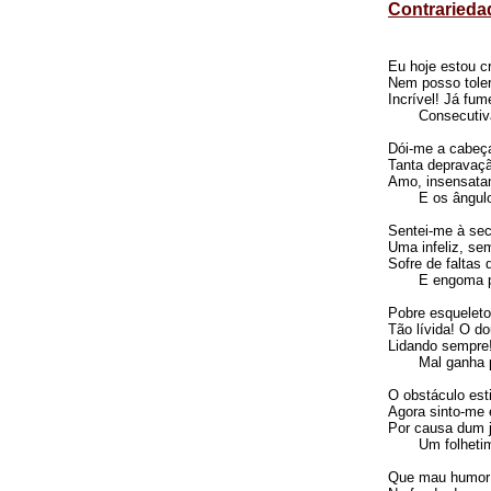
Contrarieda
Eu hoje estou cr
Nem posso tolera
Incrível! Já fum
Consecutiva
Dói-me a cabeç
Tanta depravaç
Amo, insensata
E os ângulos
Sentei-me à secr
Uma infeliz, se
Sofre de faltas 
E engoma par
Pobre esqueleto
Tão lívida! O do
Lidando sempre!
Mal ganha pa
O obstáculo est
Agora sinto-me e
Por causa dum jo
Um folhetim 
Que mau humor!