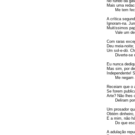
No fundo da gav
Mais uma redacç
Me tem fecha
A crítica segun
Ignoram-na. Jun
Muitíssimos pap
Vale um desd
Com raras exce
Deu meia-noite;
Um sol-e-dó. C
Diverte-se n
Eu nunca dediqu
Mas sim, por def
Independente! Só
Me negam as
Receiam que o 
Se forem publica
Arte? Não lhes 
Deliram por 
Um prosador qua
Obtém dinheiro,
E a mim, não há
Do que escre
A adulação repu