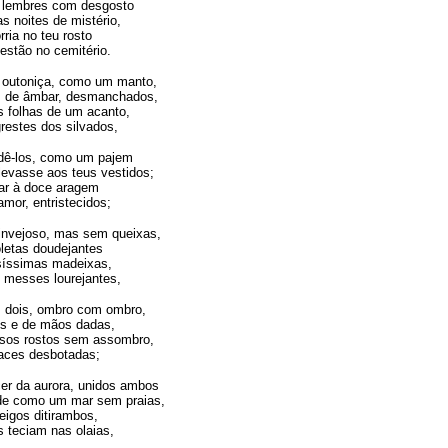
o lembres com desgosto
s noites de mistério,
ria no teu rosto
estão no cemitério.
a outoniça, como um manto,
s de âmbar, desmanchados,
 folhas de um acanto,
restes dos silvados,
ndê-los, como um pajem
evasse aos teus vestidos;
ar à doce aragem
amor, entristecidos;
invejoso, mas sem queixas,
letas doudejantes
síssimas madeixas,
 messes lourejantes,
s dois, ombro com ombro,
s e de mãos dadas,
ssos rostos sem assombro,
faces desbotadas;
er da aurora, unidos ambos
e como um mar sem praias,
igos ditirambos,
s teciam nas olaias,