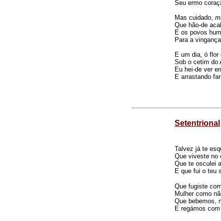
Seu ermo coraçã
Mas cuidado,
m
Que hão-de acab
E os povos humi
Para a vinganç
E um dia, ó flor
Sob o cetim do 
Eu hei-de ver er
E arrastando far
Setentrional
Talvez já te es
Que viveste no
Que te osculei 
E que fui o teu 
Que fugiste com
Mulher como nã
Que bebemos, n
E regámos com 