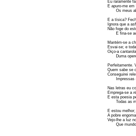
Eu raramente fal
E apuro-me em l
Os meus alex
E a tísica? Fec
Ignora que a as
Não foge do est
E fina-se ao
Mantém-se a chá
Esvai-se; e toda
Oiço-a cantarol
Duma operet
Perfeitamente. 
Quem sabe se de
Conseguirei rele
Impressas e
Nas letras eu 
Emprega-se a
r
E esta poesia p
Todas as min
E estou melhor;
A pobre engomad
Vejo-lhe a luz no
Que mundo! C