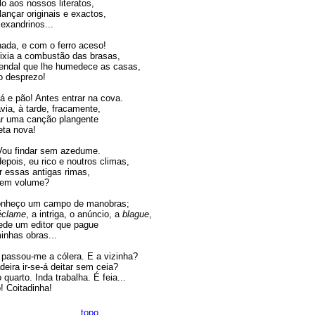
o aos nossos literatos,
ançar originais e exactos,
andrinos...
hada, e com o ferro aceso!
fixia a combustão das brasas,
endal que lhe humedece as casas,
 desprezo!
 e pão! Antes entrar na cova.
via, à tarde, fracamente,
ar uma canção plangente
a nova!
Vou findar sem azedume.
pois, eu rico e noutros climas,
r essas antigas rimas,
m volume?
conheço um campo de manobras;
éclame
, a intriga, o anúncio, a
blague
,
ede um editor que pague
has obras...
 passou-me a cólera. E a vizinha?
eira ir-se-á deitar sem ceia?
 quarto. Inda trabalha. É feia...
oitadinha!
topo