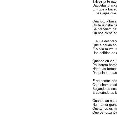
Talvez já te nã
Daquelas branca
Em que a lua sor
E nas lajes que 
Quando, à bris
Os teus cabelo
Se prendiam nas
Ou nos bicos ag
E eu ia despre
Que a cauda sol
E ouvia murmur
Uns delírios de 
Quando eu via, 
Pousarem borbo
Nas tuas formo
Daquela cor das
E no pomar, nó
Caminhámos só
Beijando os no
E colorindo as 
Quando ao nasc
Num amor grand
Ouvíamos os me
Que os rouxinói