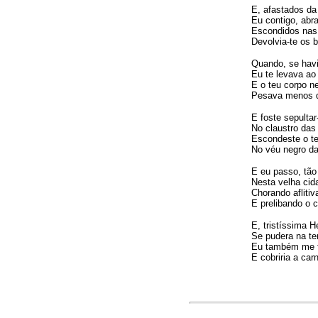
E, afastados da
Eu contigo, abr
Escondidos nas 
Devolvia-te os 
Quando, se hav
Eu te levava ao
E o teu corpo 
Pesava menos q
E foste sepultar
No claustro das
Escondeste o te
No véu negro da
E eu passo, tão
Nesta velha cid
Chorando afliti
E prelibando o c
E, tristíssima 
Se pudera na ter
Eu também me fa
E cobriria a carn