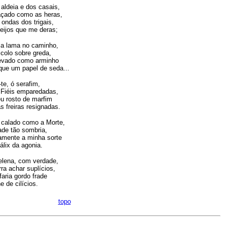
 aldeia e dos casais,
açado como as heras,
ondas dos trigais,
beijos que me deras;
ia lama no caminho,
 colo sobre greda,
nevado como arminho
ue um papel de seda...
-te, ó serafim,
 Fiéis emparedadas,
u rosto de marfim
s freiras resignadas.
 calado como a Morte,
ade tão sombria,
vamente a minha sorte
álix da agonia.
Helena, com verdade,
ra achar suplícios,
ria gordo frade
e de cilícios.
topo