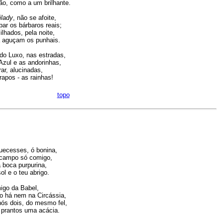
o, como a um brilhante.
ilady
, não se afoite,
ar os bárbaros reais;
lhados, pela noite,
a aguçam os punhais.
 do Luxo, nas estradas,
Azul e as andorinhas,
rar, alucinadas,
rapos - as rainhas!
topo
quecesses, ó bonina,
 campo só comigo,
a boca purpurina,
sol e o teu abrigo.
igo da Babel,
o há nem na Circássia,
ós dois, do mesmo fel,
prantos uma acácia.