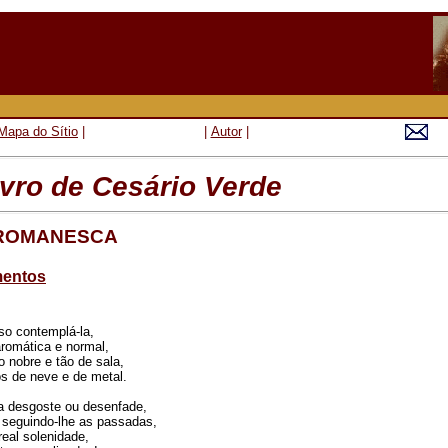
Mapa do Sítio
|
|
Autor
|
vro de Cesário Verde
E ROMANESCA
entos
oso contemplá-la
,
romática e normal,
o nobre e tão de sala,
s de neve e de metal.
a desgoste ou desenfade,
 seguindo-lhe as passadas,
real solenidade,