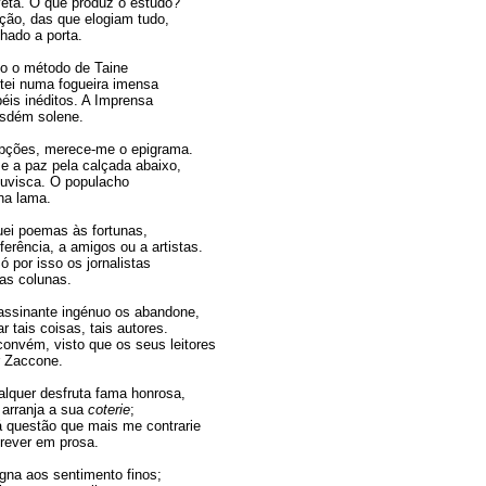
eta. O que produz o estudo?
ão, das que elogiam tudo,
do a porta.
do o método de Taine
tei numa fogueira imensa
éis inéditos. A Imprensa
ém solene.
pções, merece-me o epigrama.
 e a paz pela calçada abaixo,
huvisca. O populacho
a lama.
ei poemas às fortunas,
erência, a amigos ou a artistas.
 por isso os jornalistas
 colunas.
assinante ingénuo os abandone,
r tais coisas, tais autores.
convém, visto que os seus leitores
Zaccone.
lquer desfruta fama honrosa,
 arranja a sua
coterie
;
 questão que mais me contrarie
ver em prosa.
gna aos sentimento finos;