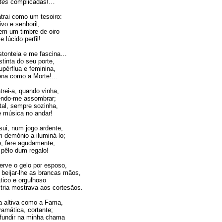
ttes
complicadas!…
trai como um tesoiro:
vo e senhoril,
em um timbre de oiro
 lúcido perfil!
tonteia e me fascina…
stinta do seu porte,
érflua e feminina,
rena como a Morte!…
rei-a, quando vinha,
zendo-me assombrar;
al, sempre sozinha,
 música no andar!
sui, num jogo ardente,
 demónio a iluminá-lo;
, fere agudamente,
pêlo dum regalo!
rve o gelo por esposo,
 beijar-lhe as brancas mãos,
ico e orgulhoso
ria mostrava aos cortesãos.
a altiva como a Fama,
ramática, cortante;
fundir na minha chama