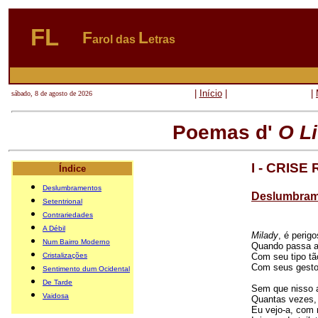
FL
F
L
arol das
etras
|
Início
|
|
sábado, 8 de agosto de 2026
Poemas d'
O Li
I - CRIS
Índice
Deslumbramentos
Deslumbram
Setentrional
Contrariedades
A Débil
Milady
, é perig
Num Bairro Moderno
Quando passa a
Cristalizações
Com seu tipo tã
Com seus gesto
Sentimento dum Ocidental
De Tarde
Sem que nisso 
Vaidosa
Quantas vezes,
Eu vejo-a, com 