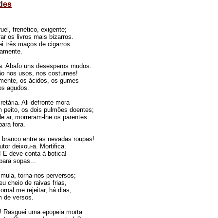
des
uel, frenético, exigente;
r os livros mais bizarros.
ei três maços de cigarros
mente.
a. Abafo uns desesperos mudos:
ão nos usos, nos costumes!
mente, os ácidos, os gumes
 agudos.
etária. Ali defronte mora
m peito, os dois pulmões doentes;
de ar, morreram-lhe os parentes
a fora.
 branco entre as nevadas roupas!
utor deixou-a. Mortifica.
 E deve conta à botica!
ra sopas...
imula, torna-nos perversos;
u cheio de raivas frias,
rnal me rejeitar, há dias,
de versos.
 Rasguei uma epopeia morta