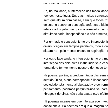
narcose narcisística».
Se, na realidade, a interseção das modalidade
teórico, neste lugar. Entre as muitas corrente
sem que algum dominasse, sem que todos fos
coloca no centro da conceção artística a ideia
relacionados pelo princípio causa-efeito, n
simultaneidade, independência e não-simetria,
Por um lado o sensacionismo e o intercecioni
diversificação em tempos paralelos, toda a 
situam-no - pelo menos enquanto aspiração - 
Por outro lado ainda, o intersecionismo e a m
interseção dos dois eixos instituindo-se
a escr
tornando-o terrivelmente nosso e do nosso te
Na poesia, porém, a predominância das sensaçõ
sentido único, o que corresponde à linearid
sociedade totalmente alfabetizada» o conform
pensamento, podemos perguntar-nos se, para 
«braços» do olhar, não seria causa ou/e efeit
Há poemas inteiros em que não aparecem «ob
consciência. Há poemas em que a imagem não 