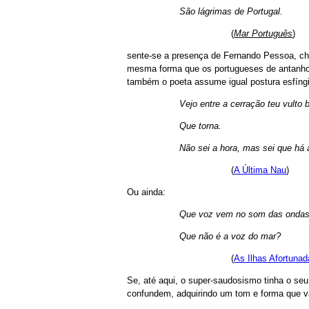
São lágrimas de Portugal.
(
Mar Português
)
sente-se a presença de Fernando Pessoa, ch
mesma forma que os portugueses de antanho 
também o poeta assume igual postura esfíngi
Vejo entre a cerração teu vulto 
Que torna.
Não sei a hora, mas sei que há 
(
A Última Nau
)
Ou ainda:
Que voz vem no som das onda
Que não é a voz do mar?
(
As Ilhas Afortuna
Se, até aqui, o super-saudosismo tinha o se
confundem, adquirindo um tom e forma que v