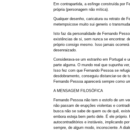
Em contrapartida, a esfinge construída por 
própria (personagem não mítica).
Qualquer desenho, caricatura ou retrato de 
metempsicose muito sui generis o transmuda e
Isto faz da personalidade de Fernando Pess
existências de si, sem nunca se encontrar. d
próprio consigo mesmo. Isso jamais ocorrer
desenraizado.
Considerava-se um estranho em Portugal e um 
parte alguma. O mundo real que supunha ver,
Isso fez com que Fernando Pessoa se refug
desdobramento, conseguiu distanciar-se de tud
Fernando Pessoa aparecerá sempre como um
A MENSAGEM FILOSÓFICA
Fernando Pessoa não tem o estofo de um verd
não passam de erupções violentas e contradi
busca não se sabe de quem ou de quê, existen
embora esteja bem perto dele. É ele próprio.
autocontraditórios e instáveis, implicando po
sempre, de algum modo, inconsciente. A dial