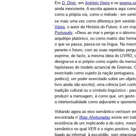
Em
D. Dinis
, em
António Vieira
e no
poema se
ainda inexistente. A escrita aparece aqui com
como a própria via, como o método - em sentido
se mais uma vez como
diferença
(em sentido 
Vieira
, o autor da
História do Futuro
, é um imp
Português
: «Deus ao mar o perigo e o abismo
arquétipo platónico, ou como matriz das forma
o que se passa, passa-se na língua. Na mes
perante o futuro, com as suas repetidas pergu
exprime, de facto, a mesma ideia do LIVRO, 
designa-se a si próprio como sujeito da mens
hipóstases do modelo actancial de Greimas.
exercitado como
sujeito
(a nação portuguesa, 
poético), um poder exercitado sobre um
objet
livro ainda não escrito); uma
ciência
(um conhe
tradição cultural ou o símbolo linguístico - p
produzir a mensagem, é como que, um gesto de
a intertextualidade como
adjuvante
e
oponent
Voltando agora ao eixo semântico ver/ouvir e
encontrada n'
Ilhas Afortunadas
existe em tod
existência de um implicando a do outro, mes
semântico no qual VER é o signo positivo, lig
ligado ao informal, à escuridão, num relacio