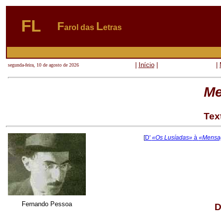
FL
F
L
arol das
etras
|
Início
|
|
segunda-feira, 10 de agosto de 2026
M
Tex
[
D'
«Os Lusíadas»
à
«Mensa
Fernando Pessoa
D