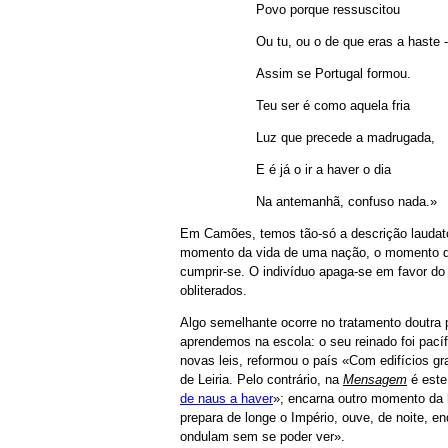
Povo porque ressuscitou
Ou tu, ou o de que eras a haste -
Assim se Portugal formou.
Teu ser é como aquela fria
Luz que precede a madrugada,
E é já o ir a haver o dia
Na antemanhã, confuso nada.»
Em Camões, temos tão-só a descrição laudató
momento da vida de uma nação, o momento da g
cumprir-se. O indivíduo apaga-se em favor do
obliterados.
Algo semelhante ocorre no tratamento doutra 
aprendemos na escola: o seu reinado foi pacíf
novas leis, reformou o país «Com edifícios gr
de Leiria. Pelo contrário, na
Mensagem
é este
de naus a haver
»; encarna outro momento da 
prepara de longe o Império, ouve, de noite, e
ondulam sem se poder ver».