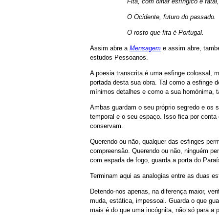
Fita, com olhar esfíngico e fatal,
O Ocidente, futuro do passado.
O rosto que fita é Portugal.
Assim abre a
Mensagem
e assim abre, tamb
estudos Pessoanos.
A poesia transcrita é uma esfinge colossal,
portada desta sua obra. Tal como a esfinge 
mínimos detalhes e como a sua homónima, tam
Ambas guardam o seu próprio segredo e os s
temporal e o seu espaço. Isso fica por cont
conservam.
Querendo ou não, qualquer das esfinges perm
compreensão. Querendo ou não, ninguém pe
com espada de fogo, guarda a porta do Para
Terminam aqui as analogias entre as duas e
Detendo-nos apenas, na diferença maior, veri
muda, estática, impessoal. Guarda o que guar
mais é do que uma incógnita, não só para a 