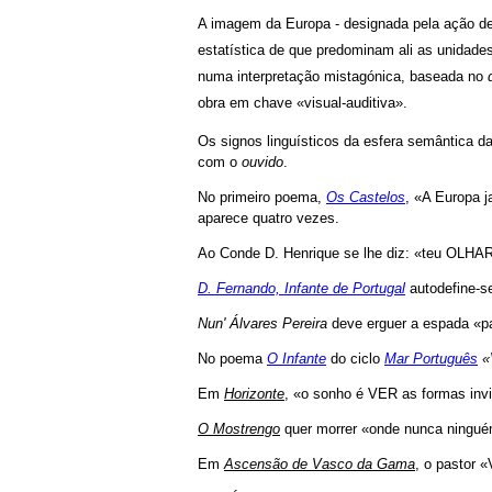
A imagem da Europa - designada pela ação de f
estatística de que predominam ali as unidade
numa interpretação mistagónica, baseada no
obra em chave «visual-auditiva».
Os signos linguísticos da esfera semântica d
com o
ouvido
.
No primeiro poema,
Os Castelos
, «A Europa 
aparece quatro vezes.
Ao Conde D. Henrique se lhe diz: «teu OLHA
D. Fernando, Infante de Portugal
autodefine-s
Nun' Álvares Pereira
deve erguer a espada «p
No poema
O Infante
do ciclo
Mar Português
«V
Em
Horizonte
, «o sonho é VER as formas invi
O Mostrengo
quer morrer «onde nunca ningu
Em
Ascensão de Vasco da Gama
, o pastor «