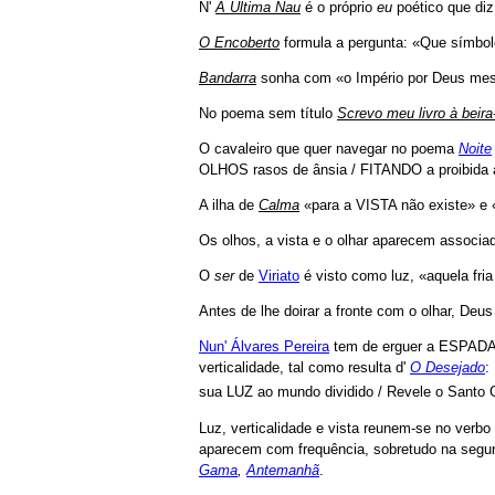
N'
A Última Nau
é o próprio
eu
poético que diz
O Encoberto
formula a pergunta: «Que símbolo
Bandarra
sonha com «o Império por Deus m
No poema sem título
Screvo meu livro à beir
O cavaleiro que quer navegar no poema
Noite
OLHOS rasos de ânsia / FITANDO a proibida a
A ilha de
Calma
«para a VISTA não existe» e 
Os olhos, a vista e o olhar aparecem associa
O
ser
de
Viriato
é visto como luz, «aquela fri
Antes de lhe doirar a fronte com o olhar, De
Nun' Álvares Pereira
tem de erguer a ESPADA pa
verticalidade, tal como resulta d'
O Desejado
:
sua LUZ ao mundo dividido / Revele o Santo 
Luz, verticalidade e vista reunem-se no 
aparecem com frequência, sobretudo na segu
Gama
,
Antemanhã
.