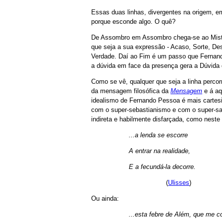
Essas duas linhas, divergentes na origem, 
porque esconde algo. O quê?
De Assombro em Assombro chega-se ao Mistér
que seja a sua expressão - Acaso, Sorte, Des
Verdade. Daí ao Fim é um passo que Fernand
a dúvida em face da presença gera a Dúvida
Como se vê, qualquer que seja a linha percorr
da mensagem filosófica da
Mensagem
e á aq
idealismo de Fernando Pessoa é mais cartesia
com o super-sebastianismo e com o super-sa
indireta e habilmente disfarçada, como neste
...a lenda se escorre
A entrar na realidade,
E a fecundá-la decorre.
(
Ulisses
)
Ou ainda:
...esta febre de Além, que me 