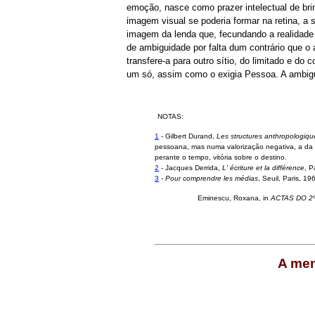
emoção, nasce como prazer intelectual de b
imagem visual se poderia formar na retina, a
imagem da lenda que, fecundando a realidade
de ambiguidade por falta dum contrário que o
transfere-a para outro sítio, do limitado e do
um só, assim como o exigia Pessoa. A ambigu
NOTAS:
1
- Gilbert Durand,
Les structures anthropologique
pessoana, mas numa valorização negativa, a da a
perante o tempo, vitória sobre o destino.
2
- Jacques Derrida,
L' écriture et la différence
, P
3
-
Pour comprendre les médias
, Seuil, Paris, 19
Eminescu
, Roxana, in
ACTAS DO 
A men