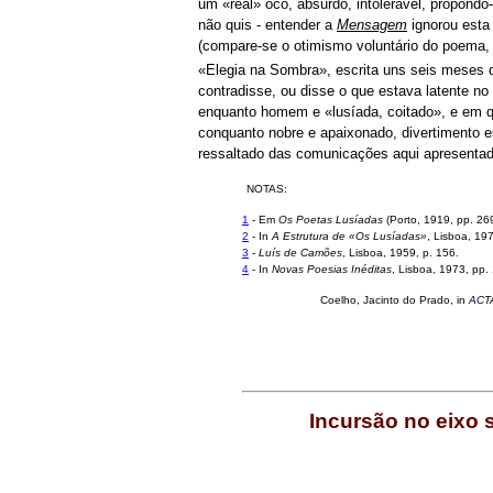
um «real» oco, absurdo, intolerável, propondo
não quis - entender a
Mensagem
ignorou esta 
(compare-se o otimismo voluntário do poema, 
«Elegia na Sombra», escrita uns seis meses d
contradisse, ou disse o que estava latente no 
enquanto homem e «lusíada, coitado», e em qu
conquanto nobre e apaixonado, divertimento e
ressaltado das comunicações aqui apresenta
NOTAS:
1
- Em
Os Poetas Lusíadas
(Porto, 1919, pp. 269
2
- In
A Estrutura de «Os Lusíadas»
, Lisboa, 197
3
-
Luís de Camões
, Lisboa, 1959, p. 156.
4
- In
Novas Poesias Inéditas
, Lisboa, 1973, pp
Coelho
, Jacinto do Prado, in
AC
T
Incursão no eixo