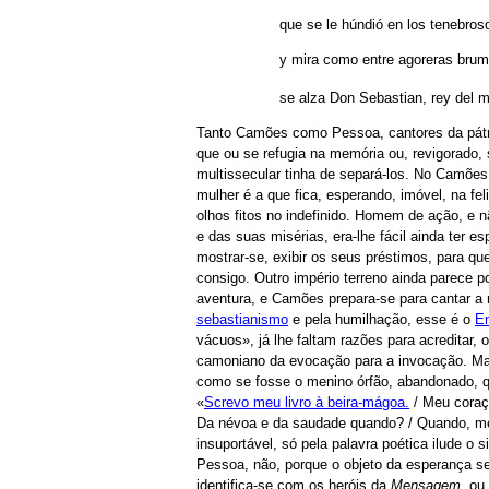
que se le húndió en los tenebros
y mira como entre agoreras bru
se alza Don Sebastian, rey del m
Tanto Camões como Pessoa, cantores da pátri
que ou se refugia na memória ou, revigorado,
multissecular tinha de separá-los. No Camões 
mulher é a que fica, esperando, imóvel, na f
olhos fitos no indefinido. Homem de ação, e 
e das suas misérias, era-lhe fácil ainda ter 
mostrar-se, exibir os seus préstimos, para que
consigo. Outro império terreno ainda parece p
aventura, e Camões prepara-se para cantar a
sebastianismo
e pela humilhação, esse é o
E
vácuos», já lhe faltam razões para acreditar, 
camoniano da evocação para a invocação. Mas
como se fosse o menino órfão, abandonado, qu
«
Screvo meu livro à beira-mágoa.
/ Meu coraçã
Da névoa e da saudade quando? / Quando, me
insuportável, só pela palavra poética ilude
Pessoa, não, porque o objeto da esperança se
identifica-se com os heróis da
Mensagem
, ou