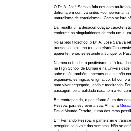
O Dr. A. José Saraiva fala-nos com muita obj
defrontarem com variantes «do neo-romantismo 
naturalismo de esteticismo». Como se isto n
Daí resulta uma desacomodação característi
conforme as singularidades de cada um e uma 
No aspeto filosófico, o Dr. A. José Saraiva re
transcendentalismo (ou panteísmo?) ostensiv
aparentemente, se estende a Junqueiro, Pas
No meu entender, o positivismo está fora d
na High School de Durban e na Universidade d
sabe e nós também sabemos que ele não conseg
expansivo, esfíngico, enigmático, tal como a
para viver segregado, lendo e meditando. F
passagem pela realidade nada tem a ver com 
Em contrapartida, o panteísmo é um dos con
Pessoa, para escrever a sua. Afinal, a
Mens
David Mourão-Ferreira, «uma das raras possi
Em Fernando Pessoa, o panteísmo é transcen
peregrino pelo vale das sombras. Não se det