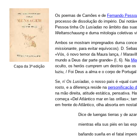
Os poemas de Camões e de
Fernando Pesso
processo de dissolução do império. Daí notáve
Pessoa tinha
Os Lusíadas
no âmbito das suas
Weltanschauung
e duma mitologia coletivas 
Ambos se mostram impregnados duma conceção 
missionante
, para evitar equívocos). D. Sebas
«Vós, ó novo temor da Maura lança, / Maravil
mundo a Deus dar parte grande» (I, 6). Na
Me
oculto, os heróis cumprem um destino que os 
Capa da 3ª edição
luziu, / Foi Deus a alma e o corpo de Portuga
Se, n'
Os Lusíadas
, o nosso país é «qual cu
rosto, e a diferença reside na
personificação d
na mão direita, atitude estática, pensativa.
começa «Del Atlántico mar en las orillas»; t
em frente do Atlântico, olha absorta em nosta
Dice de luengas tierras y de aza
mientras ella sus piés en las e
bañando sueña en el fatal imperi