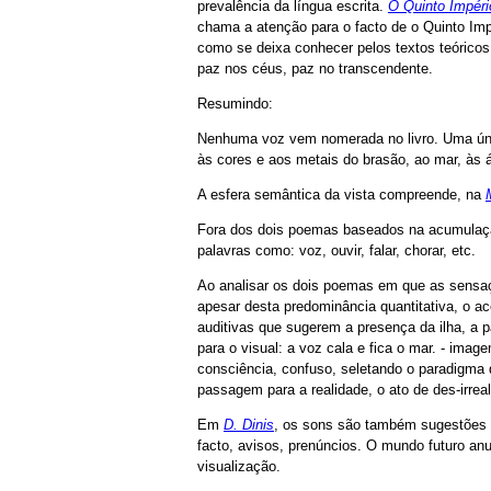
prevalência da língua escrita.
O Quinto Impéri
chama a atenção para o facto de o Quinto Impé
como se deixa conhecer pelos textos teóricos,
paz nos céus, paz no transcendente.
Resumindo:
Nenhuma voz vem nomerada no livro. Uma ún
às cores e aos metais do brasão, ao mar, às ár
A esfera semântica da vista compreende, na
Fora dos dois poemas baseados na acumulação
palavras como: voz, ouvir, falar, chorar, etc.
Ao analisar os dois poemas em que as sensaç
apesar desta predominância quantitativa, o ac
auditivas que sugerem a presença da ilha, a 
para o visual: a voz cala e fica o mar. - im
consciência, confuso, seletando o paradigma d
passagem para a realidade, o ato de des-irreal
Em
D. Dinis
, os sons são também sugestões v
facto, avisos, prenúncios. O mundo futuro anu
visualização.