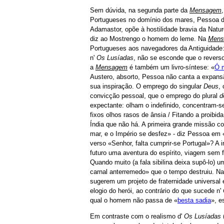
Sem dúvida, na segunda parte da
Mensagem
,
Portugueses no domínio dos mares, Pessoa dá
Adamastor, opõe à hostilidade bravia da Natu
diz ao Mostrengo o homem do leme. Na
Mens
Portugueses aos navegadores da Antiguidade
n'
Os Lusíadas
, não se esconde que o reverso 
a
Mensagem
é também um livro-síntese: «
Ó m
Austero, absorto, Pessoa não canta a expansão
sua inspiração. O emprego do singular
Deus
,
convicção pessoal, que o emprego do plural
d
expectante: olham o indefinido, concentram-s
fixos olhos rasos de ânsia / Fitando a proibi
Índia que não há. A primeira grande missão 
mar, e o Império se desfez» - diz Pessoa em 
verso «Senhor, falta cumprir-se Portugal»? A 
futuro uma aventura do espírito, viagem sem 
Quando muito (a fala sibilina deixa supô-lo) u
carnal anterremedo» que o tempo destruiu. N
sugerem um projeto de fraternidade universal 
elogio do herói, ao contrário do que sucede n'
qual o homem não passa de «
besta sadia
», e
Em contraste com o realismo d'
Os Lusíadas