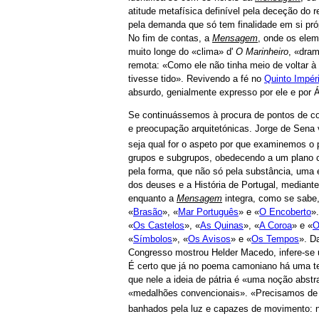
atitude metafísica definível pela deceção do r
pela demanda que só tem finalidade em si próp
No fim de contas, a
Mensagem
, onde os elem
muito longe do «clima» d'
O Marinheiro
, «dram
remota: «Como ele não tinha meio de voltar à 
tivesse tido». Revivendo a fé no
Quinto Impér
absurdo, genialmente expresso por ele e por
Se continuássemos à procura de pontos de co
e preocupação arquitetónicas. Jorge de Sena v
seja qual for o aspeto por que examinemos o
grupos e subgrupos, obedecendo a um plano c
pela forma, que não só pela substância, uma
dos deuses e a História de Portugal, mediante 
enquanto a
Mensagem
integra, como se sabe,
«
Brasão
», «
Mar Português
» e «
O Encoberto
»
«
Os Castelos
», «
As Quinas
», «
A Coroa
» e «
O
«
Símbolos
», «
Os Avisos
» e «
Os Tempos
». D
Congresso mostrou Helder Macedo, infere-se u
É certo que já no poema camoniano há uma ten
que nele a ideia de pátria é «uma noção abstra
«medalhões convencionais». «Precisamos de su
banhados pela luz e capazes de movimento: 