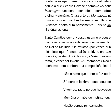
ponta de exagero, teremos aqui outra afinida
aquilo a que Cesare Pavese chamava «o senso 
Mensagem
funcionam, com efeito, como símbo
o olhar visionário. O assunto da
Mensagem
nã
missão por cumprir. Em fragmento recolhido 
Lusíadas
a falta dum pensamento. Pois na
M
História nacional.
Tanto Camões como Pessoa usam o processo d
Gama esta técnica verifica-se quer na «explic
ao Rei de Melinde. Os retratos (por vezes aut
clássicos (que Pessoa, aliás, cultivou nas
Ins
que vês, pastor já foi de gado; / Viriato sab
fama, / Vencedor invencível, afamado: / Não t
ponhamos, em confronto, a composição intitu
«Se a alma que sente e faz con
Só porque lembra o que esquece
Vivemos, raça, porque houvesse
Memória em nós do instinto teu.
Nação porque reincarnaste,