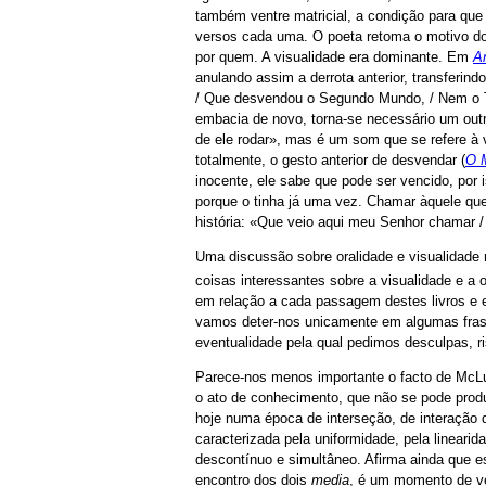
também ventre matricial, a condição para que
versos cada uma. O poeta retoma o motivo d
por quem. A visualidade era dominante. Em
A
anulando assim a derrota anterior, transferin
/ Que desvendou o Segundo Mundo, / Nem o T
embacia de novo, torna-se necessário um outr
de ele rodar», mas é um som que se refere à v
totalmente, o gesto anterior de desvendar (
O 
inocente, ele sabe que pode ser vencido, por i
porque o tinha já uma vez. Chamar àquele que 
história: «Que veio aqui meu Senhor chamar /
Uma discussão sobre oralidade e visualidade 
coisas interessantes sobre a visualidade e a 
em relação a cada passagem destes livros e e
vamos deter-nos unicamente em algumas frases,
eventualidade pela qual pedimos desculpas, 
Parece-nos menos importante o facto de McLuh
o ato de conhecimento, que não se pode produ
hoje numa época de interseção, de interação 
caracterizada pela uniformidade, pela lineari
descontínuo e simultâneo. Afirma ainda que es
encontro dos dois
media
, é um momento de ve