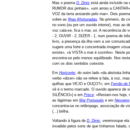
Mas o poema
D. Dinis
está ainda incluído 
RUMOR dos pinhais», «um arroio a CANTAR»,
VOZ da terra ansiando pelo mar». Dois poem
sobre as
Ilhas Afortunadas
. No primeiro, do c
no sono (ou por um ouvido interior), mas ao d
voz cala-se, fica o mar, só. A recorrência d
- 2; OUVIR - 2; DIZER - 1, num poema de trê
livro, a presença da ilha vem a ser comunic
sugere uma forte e concentrada imagem
visua
existe», «à VISTA o mar é sozinho». Neste poe
encontra-se pelo menos equilibrado. Nos rest
com os dois sentidos coexiste.
Em
Horizonte
, do outro lado «da abstrata l
verbo «dizer» não se refere à fala, à voz, ma
quilhas que VEJO e OUÇO?»; em
Fernão de 
vê é o termo marcado. O ouvido aparece de s
SILÊNCIO») e em
Prece
: «Restam-nos hoje, 
as lágrimas em
Mar Português
e em
Nevoeiro
concentra-se no relâmpago, associação de vis
(...) brilha.
Voltando à figura de
D. Dinis
, veremosque ela
invadido pelos sons de que tínhamos falado,